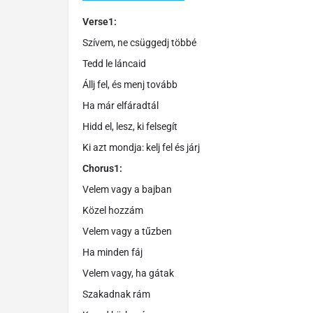
Verse1:
Szívem, ne csüggedj többé
Tedd le láncaid
Állj fel, és menj tovább
Ha már elfáradtál
Hidd el, lesz, ki felsegít
Ki azt mondja: kelj fel és járj
Chorus1:
Velem vagy a bajban
Közel hozzám
Velem vagy a tűzben
Ha minden fáj
Velem vagy, ha gátak
Szakadnak rám