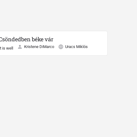
Csöndedben béke vár
Kristene DiMarco
Uracs Miklós
It is well