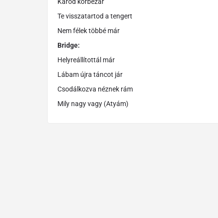
Karod körbezár
Te visszatartod a tengert
Nem félek többé már
Bridge:
Helyreállítottál már
Lábam újra táncot jár
Csodálkozva néznek rám
Mily nagy vagy (Atyám)