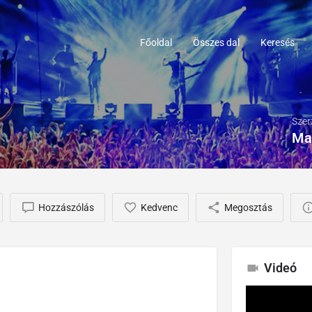
Főoldal
Összes dal
Keresés
Szer
Ma
Hozzászólás
Kedvenc
Megosztás
Videó