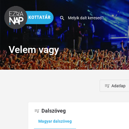
Velem vagy
Adatlap
Dalszöveg
Magyar dalszöveg