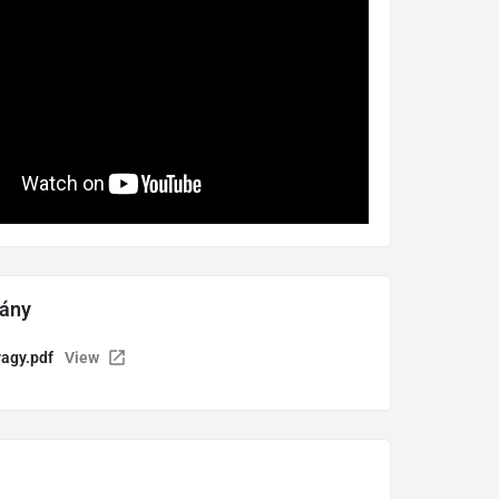
ány
agy.pdf
View