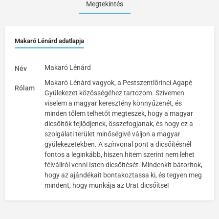
Megtekintés
Makaró Lénárd adatlapja
Makaró Lénárd
Név
Makaró Lénárd vagyok, a Pestszentlőrinci Agapé
Rólam
Gyülekezet közösségéhez tartozom. Szívemen
viselem a magyar keresztény könnyűzenét, és
minden tőlem telhetőt megteszek, hogy a magyar
dicsőítők fejlődjenek, összefogjanak, és hogy ez a
szolgálati terület minőségivé váljon a magyar
gyülekezetekben. A színvonal pont a dicsőítésnél
fontos a leginkább, hiszen hitem szerint nem lehet
félvállról venni Isten dicsőítését. Mindenkit bátorítok,
hogy az ajándékait bontakoztassa ki, és tegyen meg
mindent, hogy munkája az Urat dicsőítse!