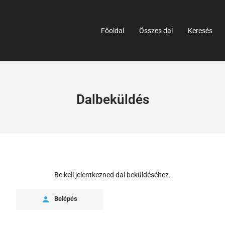
Főoldal
Összes dal
Keresés
Dalbeküldés
Be kell jelentkezned dal beküldéséhez.
Belépés