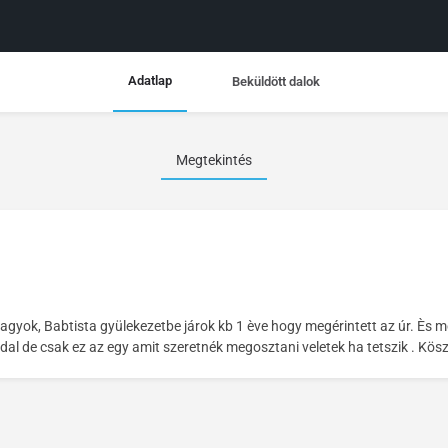
Adatlap
Beküldött dalok
Megtekintés
vagyok, Babtista gyülekezetbe járok kb 1 ève hogy megérintett az úr. Ès
al de csak ez az egy amit szeretnék megosztani veletek ha tetszik . Kö