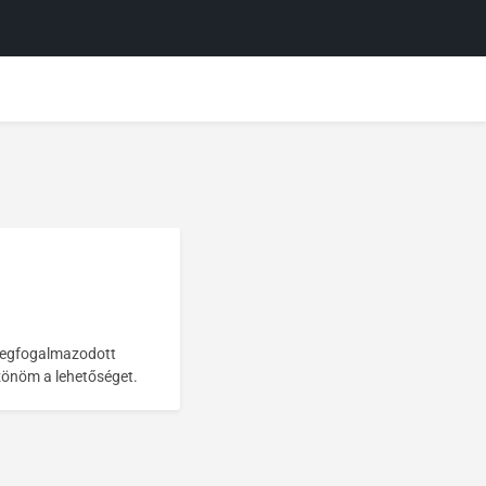
 megfogalmazodott
szönöm a lehetőséget.