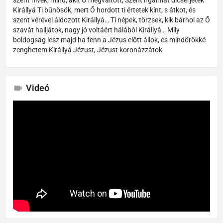
Királlyá Ti bűnösök, mert Ő hordott ti értetek kínt, s átkot, és
szent vérével áldozott Királlyá… Ti népek, törzsek, kik bárhol az Ő
szavát halljátok, nagy jó voltáért hálából Királlyá… Mily
boldogság lesz majd ha fenn a Jézus előtt állok, és mindörökké
zenghetem Királlyá Jézust, Jézust koronázzátok
Videó