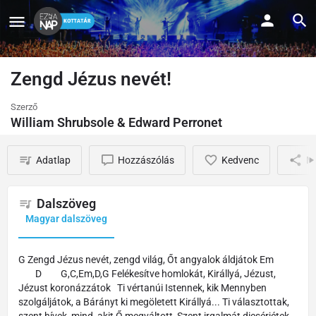
Zengd Jézus nevét!
Szerző
William Shrubsole & Edward Perronet
Adatlap
Hozzászólás
Kedvenc
M
Dalszöveg
Magyar dalszöveg
G Zengd Jézus nevét, zengd világ, Őt angyalok áldjátok Em
D G,C,Em,D,G Felékesítve homlokát, Királlyá, Jézust,
Jézust koronázzátok Ti vértanúi Istennek, kik Mennyben
szolgáljátok, a Bárányt ki megöletett Királlyá... Ti választottak,
szent hívek, mind, akit Ő megváltott, Szent irgalmát dicsérjétek