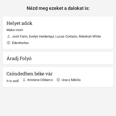
Nézd meg ezeket a dalokat is:
Helyet adok
Make room
Josh Farro, Evelyn Heideriqui, Lucas Cortazio, Rebekah White
ÉdenKertes
Áradj Folyó
Csöndedben béke vár
Kristene DiMarco
Uracs Miklós
It is well