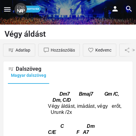
Végy áldást
Adatlap
Hozzászólás
Kedvenc
M
Dalszöveg
Magyar dalszöveg
Dm7 Bmaj7 Gm /C,
Dm, C/D
Végy áldást, imádást, végy erőt,
Urunk /2x
C Dm
C/E F A7