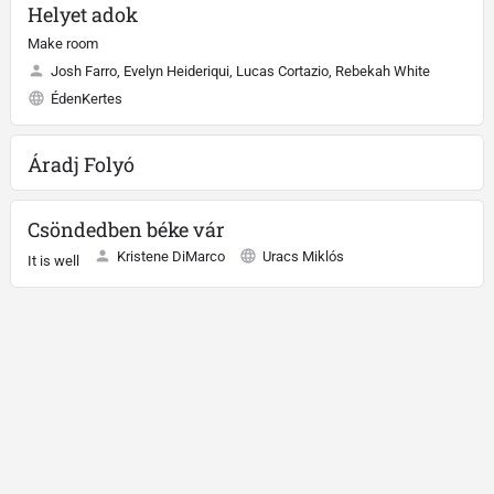
Helyet adok
Make room
Josh Farro, Evelyn Heideriqui, Lucas Cortazio, Rebekah White
ÉdenKertes
Áradj Folyó
Csöndedben béke vár
Kristene DiMarco
Uracs Miklós
It is well