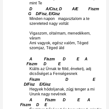
mint Te
D A/Cisz, D A/E Fiszm
G D/Fisz, E/Gisz
Minden napon magasztalom a te
szereteted nagy voltát
Vigaszom, oltalmam, menedékem,
váram
Ami vagyok, egész valóm, Téged
szomjaz, Téged áld
A Fiszm D E A
Fiszm D E
Kiálts az Úrnak te föld, énekelj, adj
dicsőséget a Fenségesnek
Fiszm D E
D/Fisz E/Gisz
Hegyek hódoljanak, zúgj tenger a mi
Urunk nagy nevének
A Fiszm D E A
Fiszm D E