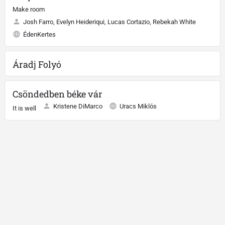
Make room
Josh Farro, Evelyn Heideriqui, Lucas Cortazio, Rebekah White
ÉdenKertes
Áradj Folyó
Csöndedben béke vár
Kristene DiMarco
Uracs Miklós
It is well