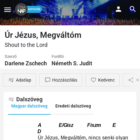
Úr Jézus, Megváltóm
Shout to the Lord
Szerző
Fordító
Darlene Zschech
Németh S. Judit
Adatlap
Hozzászólás
Kedvenc
M
Dalszöveg
Magyar dalszöveg
Eredeti dalszöveg
A E/Gisz Fiszm E
D
Úr Jézus, Megváltóm, nincs senki olyan