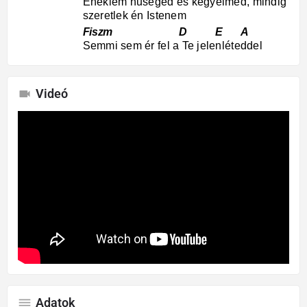
Éneklem hűséged és kegyelmed, mindig
szeretlek én Istenem
Fiszm D E A
Semmi sem ér fel a Te jelenléteddel
Videó
Adatok