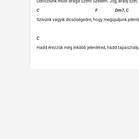
Üdvözlünk most drága Szent Szellem. Jöjj, áradj szét, t
C F Dm7, C F, 
Szívünk vágyik dicsőségedre, hogy megújuljunk jelenl
C
Hadd érezzük még inkább jelenléted, hadd tapasztal