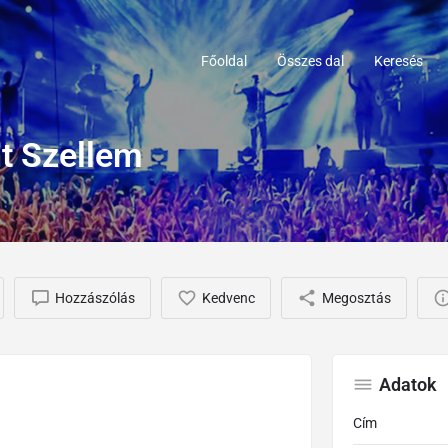
Főoldal
Összes dal
Keresés
t Szellem
Hozzászólás
Kedvenc
Megosztás
Adatok
Cím