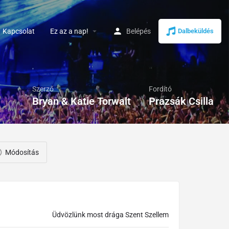
arrow_drop_down
Kapcsolat
Ez az a nap!
Belépés
Dalbeküldés
Szerző
Fordító
Bryan & Katie Torwalt
Prazsák Csilla
Módosítás
Üdvözlünk most drága Szent Szellem