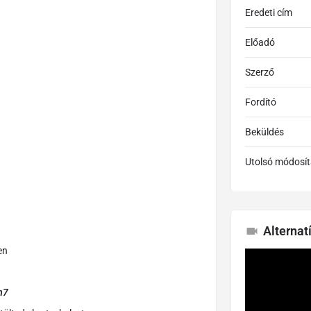
Eredeti cím
Előadó
Szerző
Fordító
Beküldés
Utolsó módosít
Alternat
en
7