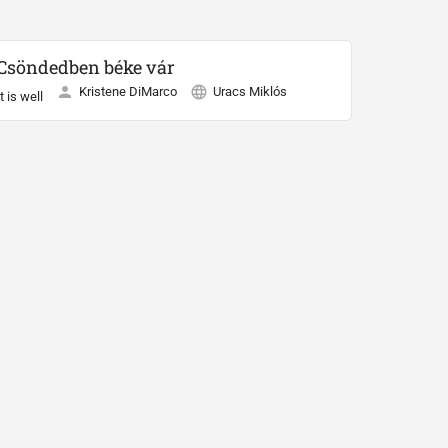
Csöndedben béke vár
Kristene DiMarco
Uracs Miklós
It is well