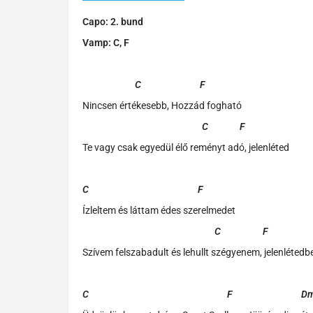
Capo: 2. bund
Vamp: C, F
C F
Nincsen értékesebb, Hozzád fogható
C F
Te vagy csak egyedül élő reményt adó, jelenléted
C F
Ízleltem és láttam édes szerelmedet
C F
Szívem felszabadult és lehullt szégyenem, jelenlétedb
C F Dm