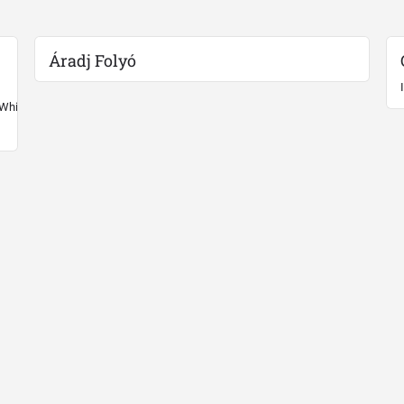
Áradj Folyó
 White