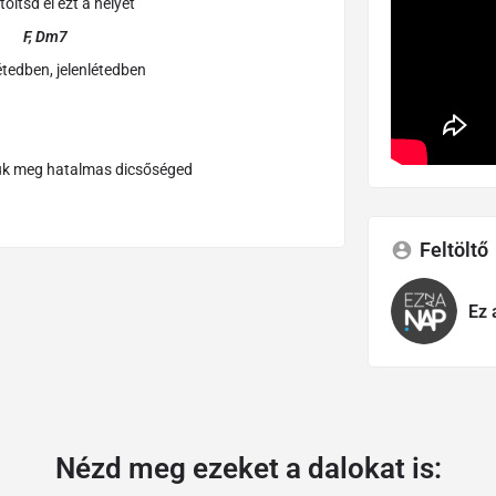
öltsd el ezt a helyet
Dm7
étedben, jelenlétedben
juk meg hatalmas dicsőséged
Feltöltő
Ez 
Nézd meg ezeket a dalokat is: