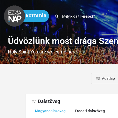
Üdvözlünk most drága Szen
Holy Spirit You are welcome here
Adatlap
Dalszöveg
Magyar dalszöveg
Eredeti dalszöveg