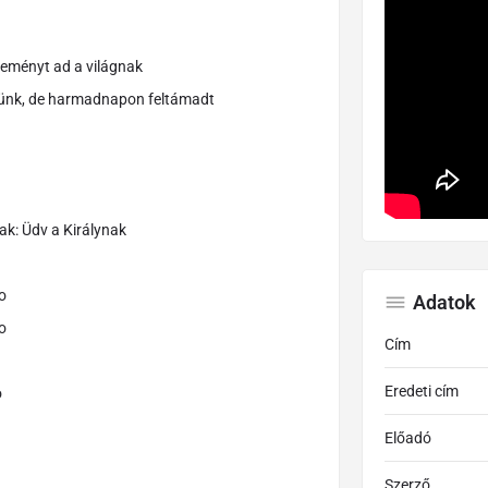
 reményt ad a világnak
értünk, de harmadnapon feltámadt
ak: Üdv a Királynak
o
Adatok
o
Cím
Eredeti cím
o
Előadó
Szerző