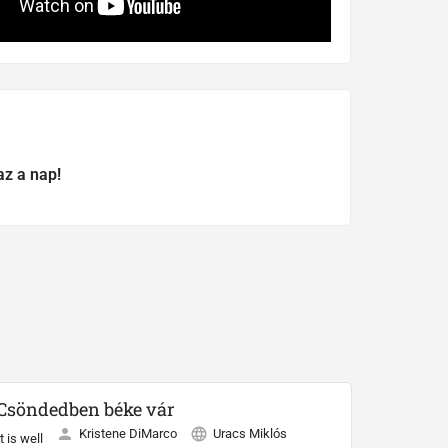
az a nap!
Csöndedben béke vár
Kristene DiMarco
Uracs Miklós
It is well