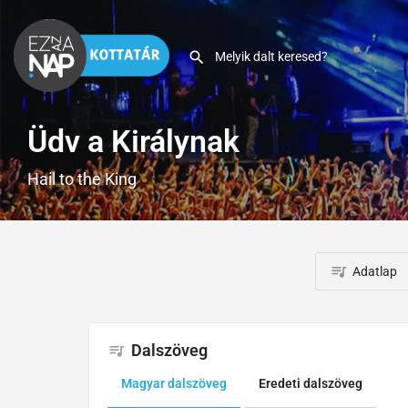
Üdv a Királynak
Hail to the King
Adatlap
Dalszöveg
Magyar dalszöveg
Eredeti dalszöveg