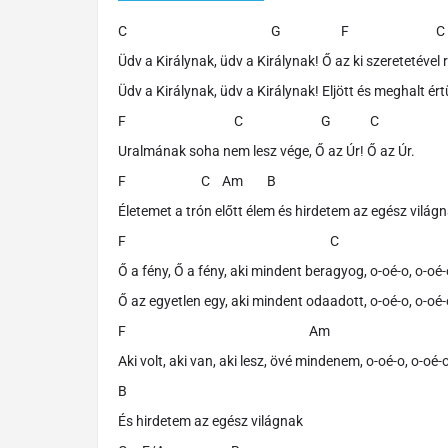
C G F C
Üdv a Királynak, üdv a Királynak! Ő az ki szeretetével
Üdv a Királynak, üdv a Királynak! Eljött és meghalt 
F C G C
Uralmának soha nem lesz vége, Ő az Úr! Ő az Úr.
F C Am B
Életemet a trón előtt élem és hirdetem az egész világn
F C
Ő a fény, Ő a fény, aki mindent beragyog, o-oé-o, o-oé-
Ő az egyetlen egy, aki mindent odaadott, o-oé-o, o-oé-
F Am
Aki volt, aki van, aki lesz, övé mindenem, o-oé-o, o-oé-
B
És hirdetem az egész világnak