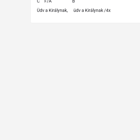
C F/A B
Üdv a Királynak, üdv a Királynak /4x