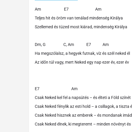
Am E7 Am
Teljes hit és öröm van tenálad mindenség Királya
Szellemed és tüzed most kiárad, mindenség Királya
Dm, G C, Am E7 Am
Ha megszólalsz, a hegyek futnak, víz és szél neked él
Az időn túl vagy, mert Neked egy nap ezer év, ezer év
E7 Am
Csak Neked kel fel a napsütés – és élteti a Föld színét
Csak Neked fénylik az esti hold – a csillagok, a tiszta 
Csak Neked hisznek az emberek – és mondanak imád
Csak Neked élnek, ki megteremt – minden növényt és 