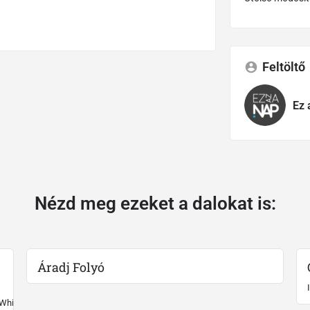
Feltöltő
Ez 
Nézd meg ezeket a dalokat is:
Áradj Folyó
 White