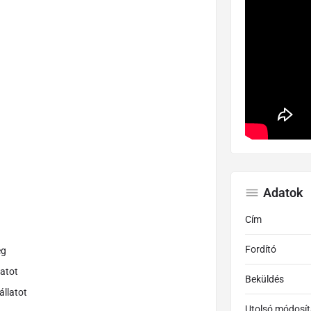
Adatok
Cím
Fordító
ég
atot
Beküldés
állatot
Utolsó módosít