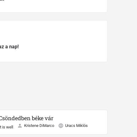
az a nap!
Csöndedben béke vár
Kristene DiMarco
Uracs Miklós
It is well