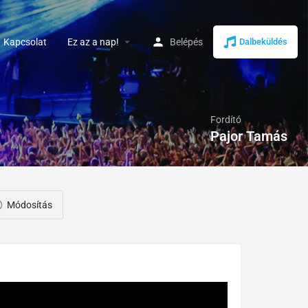
arrow_drop_down
Kapcsolat
Ez az a nap!
Belépés
Dalbeküldés
Fordító
Pajor Tamás
Módosítás