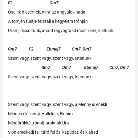
F2 Cm7
Őseink dicsérnek, mint az angyalok hada
A tömjén füstje felszáll a kegyelem trónján
Uram, dicsőítünk, arcod ragyogtasd most ránk, kiáltunk
Gm7 F2 Ebmaj7 Cm7, Dm7
Szent vagy, szent vagy, szent vagy, Istenünk
Gm7 Dm7 Ebmaj7 Cm7, Dm7
Szent vagy, szent vagy, szent vagy, Istenünk
Szent vagy, szent vagy, szent vagy, a Menny is énekli
Minden élő zengi: Halleluja, Elohim
Mindörökké trónolj, uraknak Ura
Sion emelkedj fel, tárd fel ősi kapudat, és kiáltsd