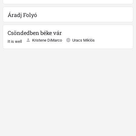
Áradj Folyó
Csöndedben béke vár
Kristene DiMarco
Uracs Miklós
It is well