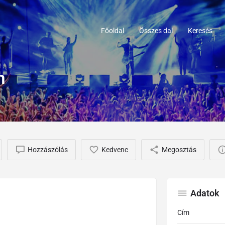
Főoldal
Összes dal
Keresés
m
Hozzászólás
Kedvenc
Megosztás
Adatok
Cím