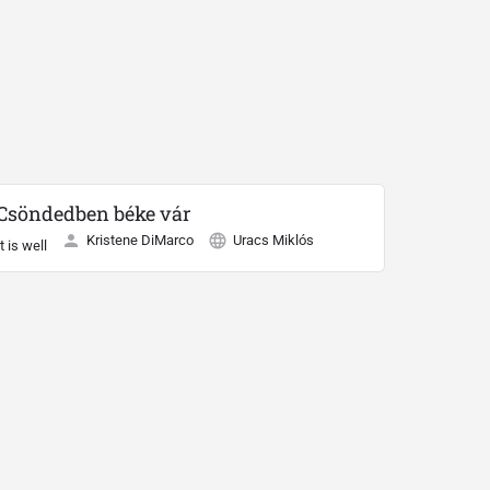
Csöndedben béke vár
Kristene DiMarco
Uracs Miklós
It is well