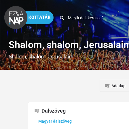
Shalom, shalom, Jerusalai
Shalom, shalom, Jerusalaim
Adatlap
Dalszöveg
Magyar dalszöveg