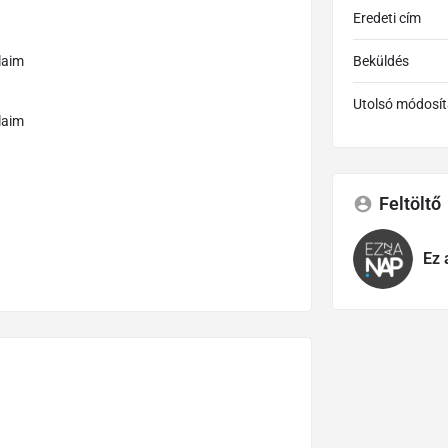
Eredeti cím
laim
Beküldés
Utolsó módosít
laim
Feltöltő
Ez 