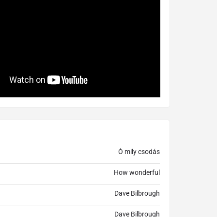
Ó mily csodás
How wonderful
Dave Bilbrough
Dave Bilbrough