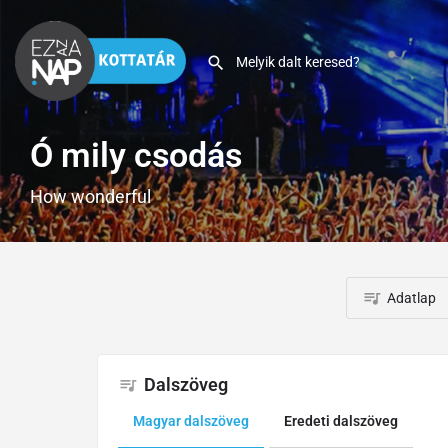
Ó mily csodás
How wonderful
Adatlap
Dalszöveg
Magyar dalszöveg
Eredeti dalszöveg