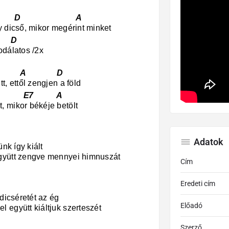
 D A
y dicső, mikor megérint minket
 D
odálatos /2x
 A D
t, ettől zengjen a föld
 E7 A
 mikor békéje betölt
Adatok
ünk így kiált
gyütt zengve mennyei himnuszát
Cím
Eredeti cím
 dicséretét az ég
Előadó
 együtt kiáltjuk szerteszét
Szerző