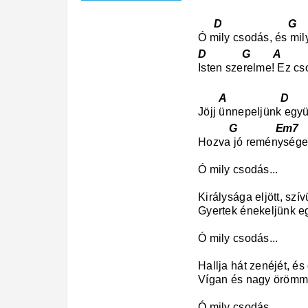
D G
Ó mily csodás, és mil
D G A
Isten szerelme! Ez cs
A D
Jöjj ünnepeljünk együt
G Em7
Hozva jó reménységet,
Ó mily csodás...
Királysága eljött, szív
Gyertek énekeljünk e
Ó mily csodás...
Hallja hát zenéjét, és
Vígan és nagy örömmel
Ó mily csodás...