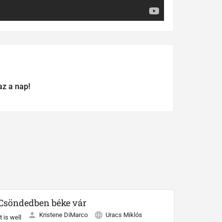
az a nap!
Csöndedben béke vár
Kristene DiMarco
Uracs Miklós
It is well