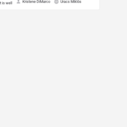
Kristene DiMarco
Uracs Miklós
It is well