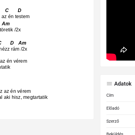
C D
 az én testem
Am
öretik /2x
D Am
nézz rám /2x
 az én vérem
tatik
Adatok
ez az én vérem
Cím
l aki hisz, megtartatik
Előadó
Szerző
Beküldés