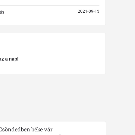
2021-09-13
ás
az a nap!
Csöndedben béke vár