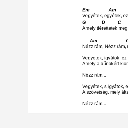
Em Am 
Vegyétek, egyétek, ez
G D C 
Amely tiérettetek megt
Am C 
Nézz rám, Nézz rám, 
Vegyétek, igyátok, ez
Amely a bűnökért kion
Nézz rám...
Vegyétek, s igyátok, 
A szövetség, mely álta
Nézz rám...