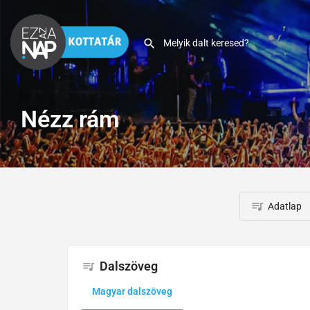
Nézz rám
Adatlap
Dalszöveg
Magyar dalszöveg