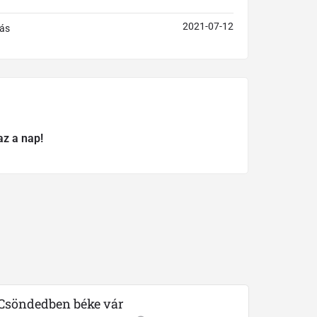
2021-07-12
ás
az a nap!
Csöndedben béke vár