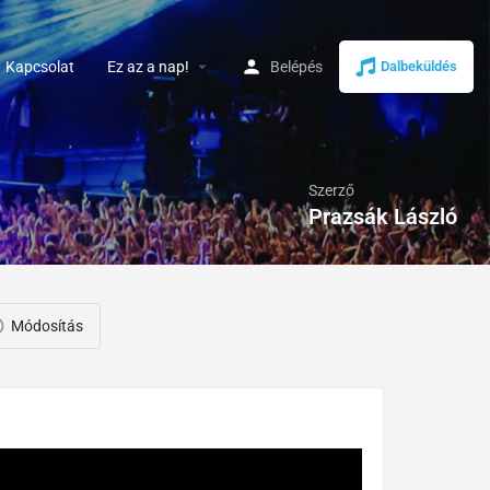
arrow_drop_down
Kapcsolat
Ez az a nap!
Belépés
Dalbeküldés
Szerző
Prazsák László
Módosítás