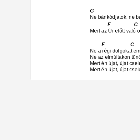
G
Ne bánkódjatok, ne b
F C
Mert az Úr előtt való 
F C
Ne a régi dolgokat e
Ne az elmúltakon tűn
Mert én újat, újat cs
Mert én újat, újat cs