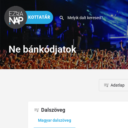
Ne bánkódjatok
Adatlap
Dalszöveg
Magyar dalszöveg