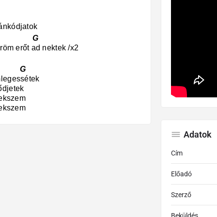
ánkódjatok
 G
öröm erőt ad nektek /x2
 G
mlegessétek
ődjetek
elekszem
elekszem
Adatok
Cím
Előadó
Szerző
Beküldés