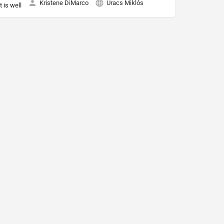
Kristene DiMarco
Uracs Miklós
It is well