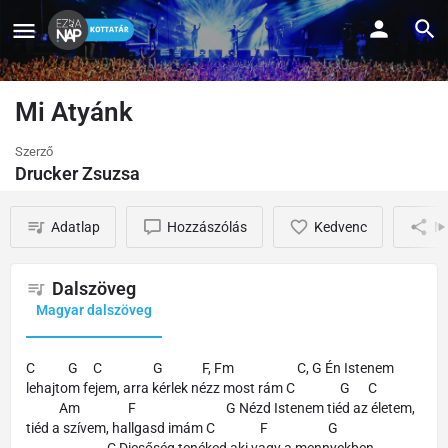
Mi Atyánk
Szerző
Drucker Zsuzsa
Adatlap
Hozzászólás
Kedvenc
M
Dalszöveg
Magyar dalszöveg
C G C G F, Fm C, G Én Istenem
lehajtom fejem, arra kérlek nézz most rám C G C
Am F G Nézd Istenem tiéd az életem,
tiéd a szívem, hallgasd imám C F G
C Dicsőség tenéked aki vagy a mennyekben,