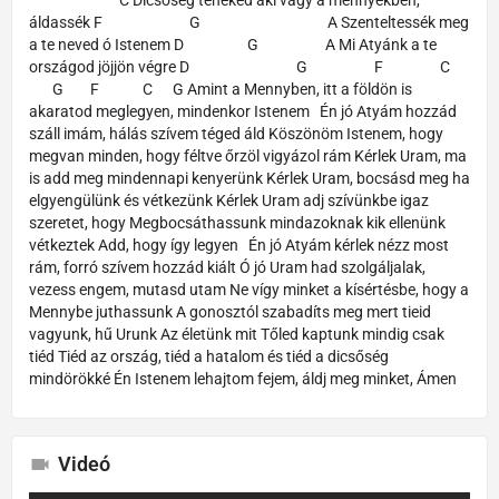
áldassék F G A Szenteltessék meg
a te neved ó Istenem D G A Mi Atyánk a te
országod jöjjön végre D G F C
G F C G Amint a Mennyben, itt a földön is
akaratod meglegyen, mindenkor Istenem Én jó Atyám hozzád
száll imám, hálás szívem téged áld Köszönöm Istenem, hogy
megvan minden, hogy féltve őrzöl vigyázol rám Kérlek Uram, ma
is add meg mindennapi kenyerünk Kérlek Uram, bocsásd meg ha
elgyengülünk és vétkezünk Kérlek Uram adj szívünkbe igaz
szeretet, hogy Megbocsáthassunk mindazoknak kik ellenünk
vétkeztek Add, hogy így legyen Én jó Atyám kérlek nézz most
rám, forró szívem hozzád kiált Ó jó Uram had szolgáljalak,
vezess engem, mutasd utam Ne vígy minket a kísértésbe, hogy a
Mennybe juthassunk A gonosztól szabadíts meg mert tieid
vagyunk, hű Urunk Az életünk mit Tőled kaptunk mindig csak
tiéd Tiéd az ország, tiéd a hatalom és tiéd a dicsőség
mindörökké Én Istenem lehajtom fejem, áldj meg minket, Ámen
Videó