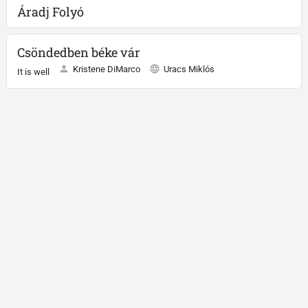
Áradj Folyó
Csöndedben béke vár
Kristene DiMarco
Uracs Miklós
It is well