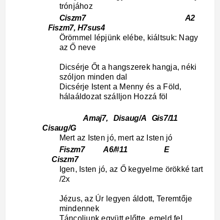
trónjához
Ciszm7 A2
Fiszm7, H7sus4
Örömmel lépjünk elébe, kiáltsuk: Nagy
az Ő neve
Dicsérje Őt a hangszerek hangja, néki
szóljon minden dal
Dicsérje Istent a Menny és a Föld,
hálaáldozat szálljon Hozzá föl
Amaj7, Disaug/A Gis7/11
Cisaug/G
Mert az Isten jó, mert az Isten jó
Fiszm7 A6/#11 E
Ciszm7
Igen, Isten jó, az Ő kegyelme örökké tart
/2x
Jézus, az Úr legyen áldott, Teremtője
mindennek
Táncoljunk együtt előtte, emeld fel