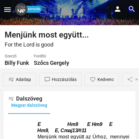
Menjünk most együtt...
For the Lord is good
Szerző
Fordító
Billy Funk
Szőcs Gergely
Adatlap
Hozzászólás
Kedvenc
M
Dalszöveg
Magyar dalszöveg
E Hm9 E Hm9 E
Hm9, E, Cmaj13/#11
Menjünk most együtt az Úrhoz, mennyei