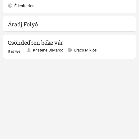
ÉdenKertes
Áradj Folyó
Csöndedben béke vár
Kristene DiMarco
Uracs Miklós
It is well