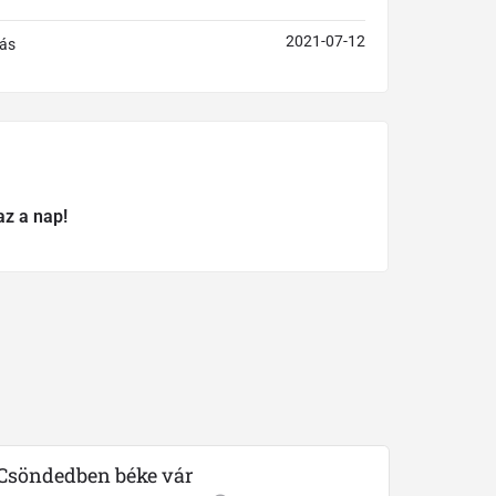
2021-07-12
ás
az a nap!
Csöndedben béke vár