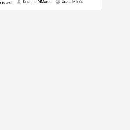
Kristene DiMarco
Uracs Miklós
It is well