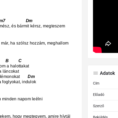
7 Dm
 mész, és bármit kérsz, megteszem
 már, ha szólsz hozzám, meghallom
B C
om a halottakat
 láncokat
Adatok
 a démonokat
Dm
foglyokat, indulok
Cím
Előadó
m minden napom leélni
Szerző
 nekem, hogy megtegyem, amire hívtál
Beküldés