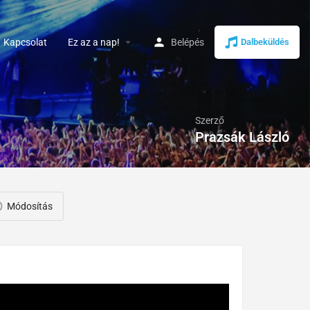
arrow_drop_down
Kapcsolat
Ez az a nap!
Belépés
Dalbeküldés
Szerző
Prazsák László
Módosítás