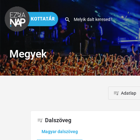
Megyek
Adatlap
Dalszöveg
Magyar dalszöveg