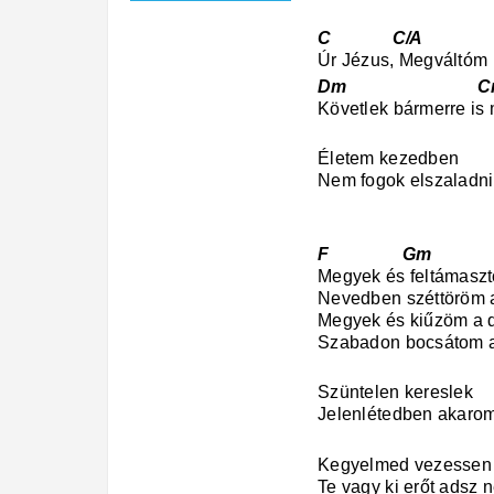
C C/A
Úr Jézus, Megváltóm
Dm Cm
Követlek bármerre is
Életem kezedben
Nem fogok elszaladni
F Gm 
Megyek és feltámaszt
Nevedben széttöröm a
Megyek és kiűzöm
Szabadon bocsátom a 
Szüntelen kereslek
Jelenlétedben akaro
Kegyelmed vezessen
Te vagy ki erőt adsz