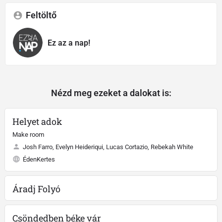
Feltöltő
Ez az a nap!
Nézd meg ezeket a dalokat is:
Helyet adok
Make room
Josh Farro, Evelyn Heideriqui, Lucas Cortazio, Rebekah White
ÉdenKertes
Áradj Folyó
Csöndedben béke vár