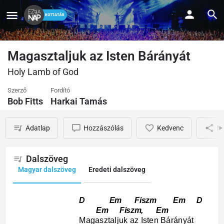
Magasztaljuk az Isten Bárányát
Holy Lamb of God
Szerző
Fordító
Bob Fitts
Harkai Tamás
Adatlap
Hozzászólás
Kedvenc
M
Dalszöveg
Magyar dalszöveg
Eredeti dalszöveg
D Em Fiszm Em D
Em Fiszm, Em
Magasztaljuk az Isten Bárányát