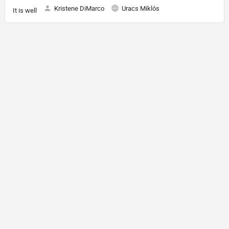
Kristene DiMarco
Uracs Miklós
It is well