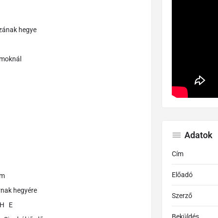
ázának hegye
lmoknál
Adatok
Cím
Előadó
m
rnak hegyére
Szerző
 E
Beküldés