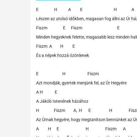
E H A E H A
Lészen az utolsó időkben, magasan fog állni az Úr h
Fiszm E Fiszm E
Minden hegyeknek felette, magasabb lesz minden ha
Fiszm A H E
És a népek hozzá özönlenek
E H Fiszm
Azt mondják, gyertek menjünk fel, az Úr Hegyére
A H E
A Jákób Istenének házához
H Fiszm A, H E H Fisz
Az Úrnak hegyére, hogy megtanítson bennünket az Ú
A H E H Fiszm A H