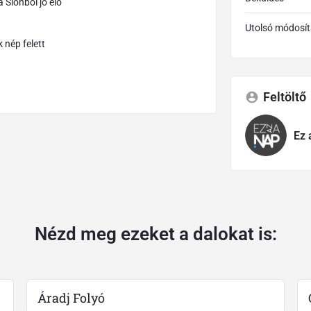
 Sionból jő elő
Utolsó módosít
 nép felett
Feltöltő
Ez 
Nézd meg ezeket a dalokat is:
Áradj Folyó