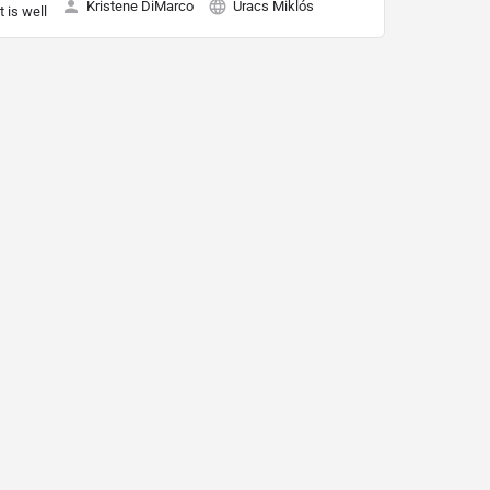
Kristene DiMarco
Uracs Miklós
It is well