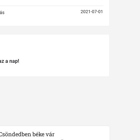
2021-07-01
ás
az a nap!
Csöndedben béke vár