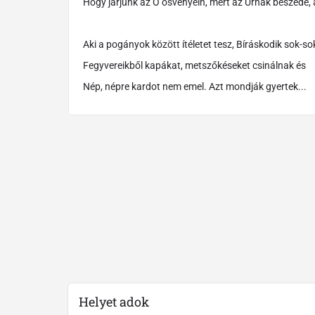
Hogy járjunk az Ő ösvényein, mert az Úrnak beszéde, a
Aki a pogányok között ítéletet tesz, Bíráskodik sok-sok
Fegyvereikből kapákat, metszőkéseket csinálnak és
Nép, népre kardot nem emel. Azt mondják gyertek...
Helyet adok