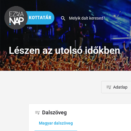
Lészen az utolsó időkben
Adatlap
Dalszöveg
Magyar dalszöveg