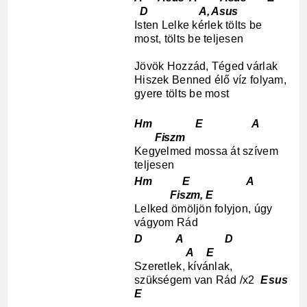
D A, Asus
Isten Lelke kérlek tölts be
most, tölts be teljesen
Jövök Hozzád, Téged várlak
Hiszek Benned élő víz folyam,
gyere tölts be most
Hm E A
Fiszm
Kegyelmed mossa át szívem
teljesen
Hm E A
Fiszm, E
Lelked ömöljön folyjon, úgy
vágyom Rád
D A D
A E
Szeretlek, kívánlak,
szükségem van Rád /x2
Esus
E