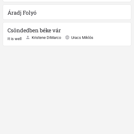
Áradj Folyó
Csöndedben béke vár
Kristene DiMarco
Uracs Miklós
It is well