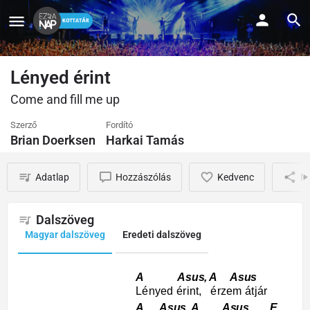
Lényed érint
Come and fill me up
Szerző
Fordító
Brian Doerksen
Harkai Tamás
Adatlap
Hozzászólás
Kedvenc
M
Dalszöveg
Magyar dalszöveg
Eredeti dalszöveg
A Asus, A Asus
Lényed érint, érzem átjár
A Asus A Asus E