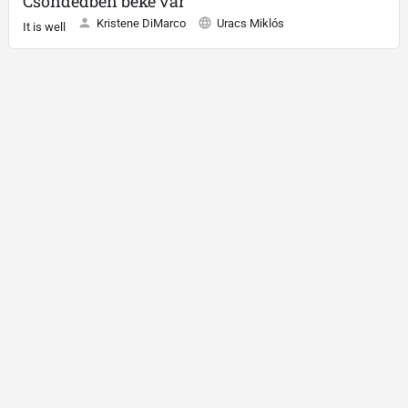
Csöndedben béke vár
Kristene DiMarco
Uracs Miklós
It is well