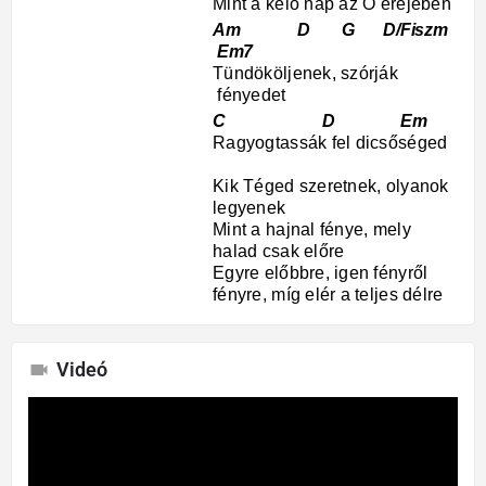
Mint a kelő nap az Ő erejében
Am D G D/Fiszm
Em7
Tündököljenek, szórják
fényedet
C D Em
Ragyogtassák fel dicsőséged
Kik Téged szeretnek, olyanok
legyenek
Mint a hajnal fénye, mely
halad csak előre
Egyre előbbre, igen fényről
fényre, míg elér a teljes délre
Videó