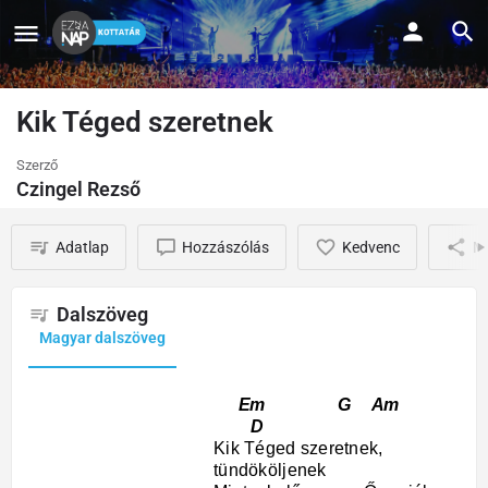
Kik Téged szeretnek
Szerző
Czingel Rezső
Adatlap
Hozzászólás
Kedvenc
M
Dalszöveg
Magyar dalszöveg
Em G Am
D
Kik Téged szeretnek,
tündököljenek