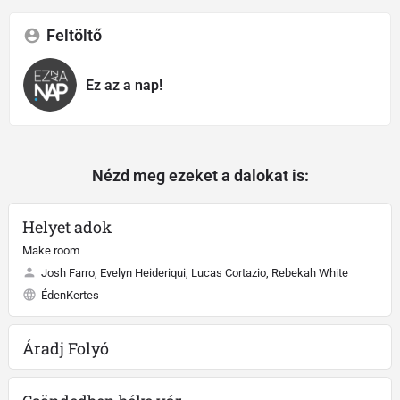
Feltöltő
Ez az a nap!
Nézd meg ezeket a dalokat is:
Helyet adok
Make room
Josh Farro, Evelyn Heideriqui, Lucas Cortazio, Rebekah White
ÉdenKertes
Áradj Folyó