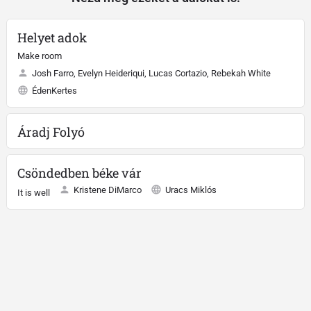
Helyet adok
Make room
Josh Farro, Evelyn Heideriqui, Lucas Cortazio, Rebekah White
ÉdenKertes
Áradj Folyó
Csöndedben béke vár
Kristene DiMarco
Uracs Miklós
It is well