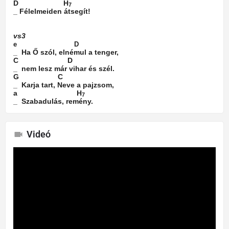
D
H
7
_ Félelmeiden átsegít!
vs3
e
D
_
Ha Ő szól, elnémul a tenger,
C
D
_
nem lesz már vihar és szél.
G
C
_
Karja tart, Neve a pajzsom,
a
H
7
_
Szabadulás, remény.
Videó