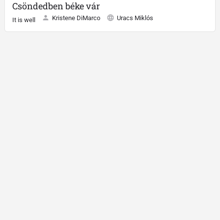
Csöndedben béke vár
Kristene DiMarco
Uracs Miklós
It is well