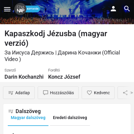
Kapaszkodj Jézusba (magyar
verzió)
За Иисуса Держись | Дарина Кочанжи (Official
Video )
Szerző
Fordító
Darin Kochanzhi
Koncz József
Adatlap
Hozzászólás
Kedvenc
M
Dalszöveg
Magyar dalszöveg
Eredeti dalszöveg