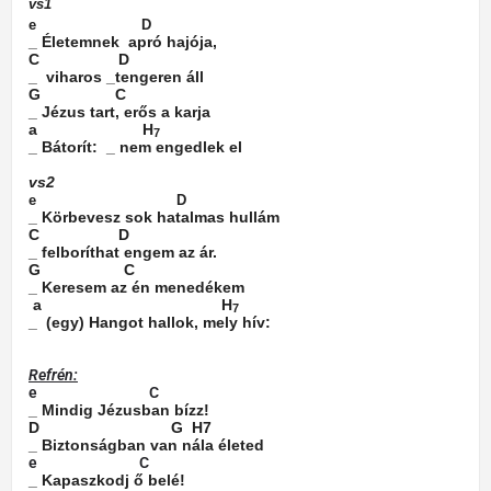
vs1
e
D
_ Életemnek
apró hajója,
C
D
_
viharos _tengeren áll
G
C
_ Jézus tart, erős a karja
a
H
7
_ Bátorít:
_ nem engedlek el
vs2
e
D
_ Körbevesz sok hatalmas hullám
C
D
_ felboríthat engem az ár.
G
C
_ Keresem az én menedékem
a
H
7
_
(egy) Hangot hallok, mely hív:
Refrén:
e
C
_ Mindig Jézusban bízz!
D
G
H7
_ Biztonságban van nála életed
e
C
_ Kapaszkodj ő belé!