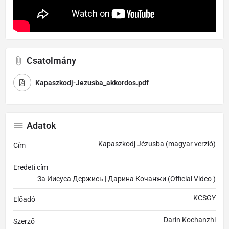
Csatolmány
Kapaszkodj-Jezusba_akkordos.pdf
Adatok
Kapaszkodj Jézusba (magyar verzió)
Cím
Eredeti cím
За Иисуса Держись | Дарина Кочанжи (Official Video )
KCSGY
Előadó
Darin Kochanzhi
Szerző