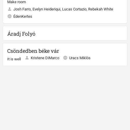
Make room
Josh Farro, Evelyn Heideriqui, Lucas Cortazio, Rebekah White
ÉdenKertes
Áradj Folyó
Csöndedben béke vár
Kristene DiMarco
Uracs Miklós
It is well