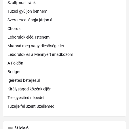
Szállj most ránk
Tüzed gyúljon bennem
Szereteted lángja járjon át
Chorus:
Leborulok eléd, Istenem
Mutasd meg nagy dicsőségedet
Leborulok és a Mennyért imádkozom
A Földön
Bridge:
Ígéreted beteljesül
Királyságod közénk eljön
Te egyesíted népedet
Tüzelje fel Szent Szellemed
Videó