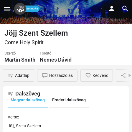
Jöjj Szent Szellem
Come Holy Spirit
Szerző
Fordító
Martin Smith
Nemes Dávid
Adatlap
Hozzászólás
Kedvenc
M
Dalszöveg
Magyar dalszöveg
Eredeti dalszöveg
Verse:
Jöjj, Szent Szellem