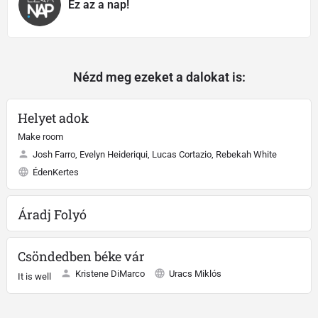
Ez az a nap!
Nézd meg ezeket a dalokat is:
Helyet adok
Make room
Josh Farro, Evelyn Heideriqui, Lucas Cortazio, Rebekah White
ÉdenKertes
Áradj Folyó
Csöndedben béke vár
Kristene DiMarco
Uracs Miklós
It is well