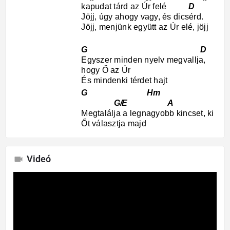
kapudat tárd az Úr felé
D
Jöjj, úgy ahogy vagy, és dicsérd.
Jöjj, menjünk együtt az Úr elé, jöjj
G D
Egyszer minden nyelv megvallja,
hogy Ő az Úr
És mindenki térdet hajt
G Hm
G/E A
Megtalálja a legnagyobb kincset, ki
Őt választja majd
Videó