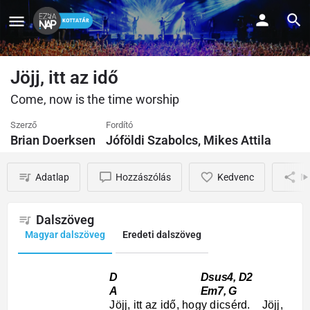
Jöjj, itt az idő
Come, now is the time worship
Szerző
Fordító
Brian Doerksen
Jóföldi Szabolcs, Mikes Attila
Adatlap
Hozzászólás
Kedvenc
M
Dalszöveg
Magyar dalszöveg
Eredeti dalszöveg
D Dsus4, D2
A Em7, G
Jöjj, itt az idő, hogy dicsérd. Jöjj,