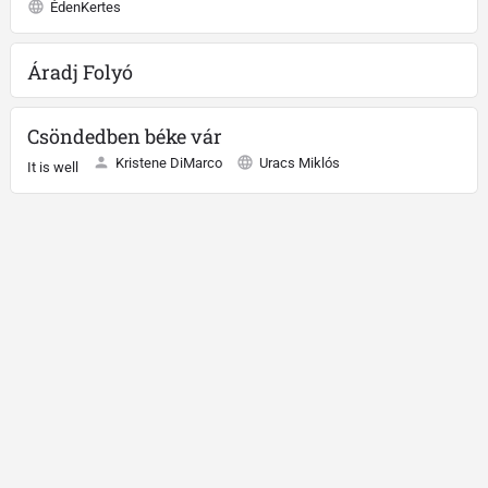
ÉdenKertes
Áradj Folyó
Csöndedben béke vár
Kristene DiMarco
Uracs Miklós
It is well