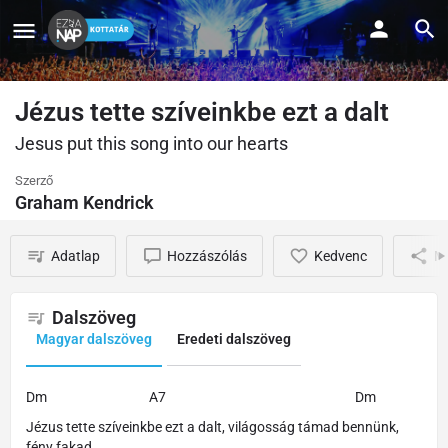
Jézus tette szíveinkbe ezt a dalt
Jesus put this song into our hearts
Szerző
Graham Kendrick
Adatlap
Hozzászólás
Kedvenc
M
Dalszöveg
Magyar dalszöveg
Eredeti dalszöveg
Dm A7 Dm
Jézus tette szíveinkbe ezt a dalt, világosság támad bennünk,
fény fakad