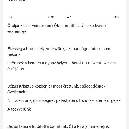
D7 Gm A7 Dm
Örüljünk és örvendezzünk Őbenne - itt az Úr jó kedvének -
esztendeje
Ékesség a hamu helyett részünk, szabadságot adott Isten
nékünk
Örömnek a kenetét a gyász helyett - betöltött a Szent Szellem -
és újjá tett
Jézus Krisztus közbenjár most érettünk, csüggedésnek
Szelleméhez
Nincs közünk, dicsőségnek palástjába öltözünk - Isten élő igéje -
A fegyverünk
Jézus táncra fordította bánatunk, Őt a Királyt ünnepeljük,