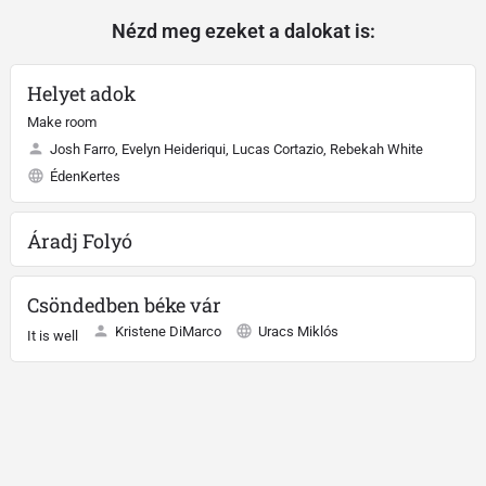
Nézd meg ezeket a dalokat is:
Helyet adok
Make room
Josh Farro, Evelyn Heideriqui, Lucas Cortazio, Rebekah White
ÉdenKertes
Áradj Folyó
Csöndedben béke vár
Kristene DiMarco
Uracs Miklós
It is well