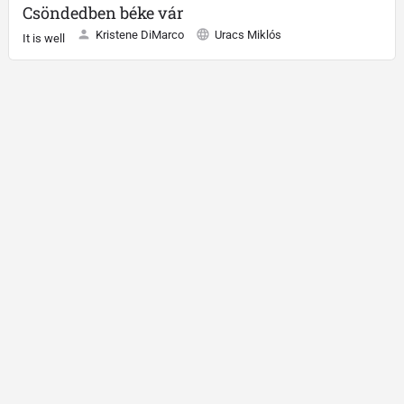
Csöndedben béke vár
Kristene DiMarco
Uracs Miklós
It is well