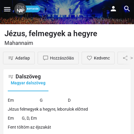
Jézus, felmegyek a hegyre
Mahannaim
Adatlap
Hozzászólás
Kedvenc
M
Dalszöveg
Magyar dalszöveg
Em G D
Jézus felmegyek a hegyre, leborulok előtted
Em G, D, Em
Fent töltöm az éjszakát