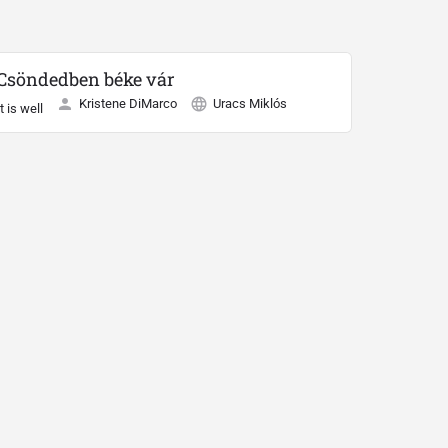
Csöndedben béke vár
Kristene DiMarco
Uracs Miklós
It is well