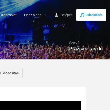
arrow_drop_down
Kapcsolat
Ez az a nap!
Belépés
Dalbeküldés
Szerző
Prazsák László
Módosítás