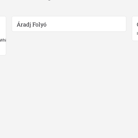
Áradj Folyó
 White