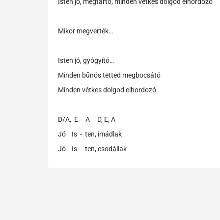
Isten jó, megtartó, minden vétkes dolgod elhordozó
Mikor megverték…
Isten jó, gyógyító…
Minden bűnös tetted megbocsátó
Minden vétkes dolgod elhordozó
D/A, E A D, E, A
Jó Is - ten, imádlak
Jó Is - ten, csodállak