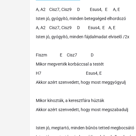
A, A2 Cisz7, Cisz9 D Esus4, E A, E
Isten jó, gyógyító, minden betegséged elhordozó
A, A2 Cisz7, Cisz9 D Esus4, E A, E
Isten jó, gyógyító, minden fájdalmadat elviselő /2x
Fiszm E Cisz7 D
Mikor megverték korbáccsal a testét
H7 Esus4, E
Akkor azért szenvedett, hogy most meggyógyulj
Mikor kínozták, a keresztfára húzták
Akkor azért szenvedett, hogy most megszabadulj
Isten jó, megtartó, minden bűnös tetted megbocsátó