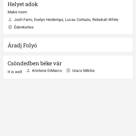
Helyet adok
Make room
Josh Farro, Evelyn Heideriqui, Lucas Cortazio, Rebekah White
ÉdenKertes
Áradj Folyó
Csöndedben béke vár
Kristene DiMarco
Uracs Miklós
It is well