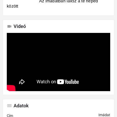
Az imádatban laksz a te néped
között
Videó
Adatok
Imádat
Cím