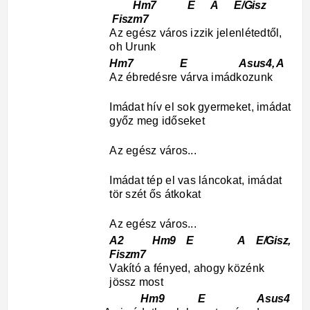
Hm7 E A E/Gisz
Fiszm7
Az egész város izzik jelenlétedtől,
oh Urunk
Hm7 E Asus4, A
Az ébredésre várva imádkozunk
Imádat hív el sok gyermeket, imádat
győz meg időseket
Az egész város...
Imádat tép el vas láncokat, imádat
tör szét ős átkokat
Az egész város...
A2 Hm9 E A E/Gisz,
Fiszm7
Vakító a fényed, ahogy közénk
jössz most
Hm9 E Asus4