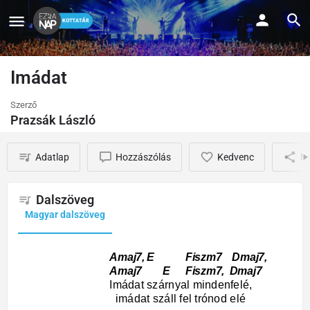
Imádat
Szerző
Prazsák László
Adatlap
Hozzászólás
Kedvenc
M
Dalszöveg
Magyar dalszöveg
Amaj7, E Fiszm7 Dmaj7,
Amaj7 E Fiszm7, Dmaj7
Imádat szárnyal mindenfelé,
imádat száll fel trónod elé