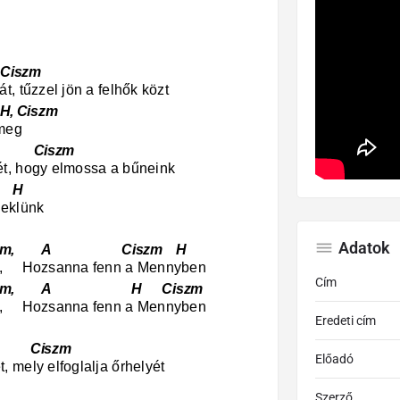
zm
, tűzzel jön a felhők közt
Ciszm
meg
iszm
t, hogy elmossa a bűneink
H
neklünk
Adatok
szm, A Ciszm H
a, Hozsanna fenn a Mennyben
Cím
szm, A H Ciszm
a, Hozsanna fenn a Mennyben
Eredeti cím
szm
Előadó
 mely elfoglalja őrhelyét
H
Szerző