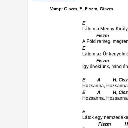
Vamp: Ciszm, E, Fiszm, Giszm
E Cis
Látom a Menny Királyát
Fiszm H, 
A Föld remeg, megre
E C
Látom az Úr kegyelmé
Fiszm 
Így éneklünk, mind é
E A H, Ci
Hozsanna, Hozsann
E A H, Ci
Hozsanna, Hozsann
E Ci
Látok egy nemzedéket,
Fiszm 