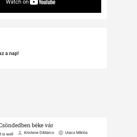
az a nap!
Csöndedben béke vár
Kristene DiMarco
Uracs Miklós
It is well