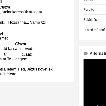
ll
szm
Fordító
, amint keressük arcodat
Beküldés
lünk. Hozsanna... Vamp /2x
Utolsó módosít
H
vemet
szm
add lássam tervedet
Alternat
Ciszm
mint Te – engem
t! Életem Tiéd, Jézus követlek
rök életre