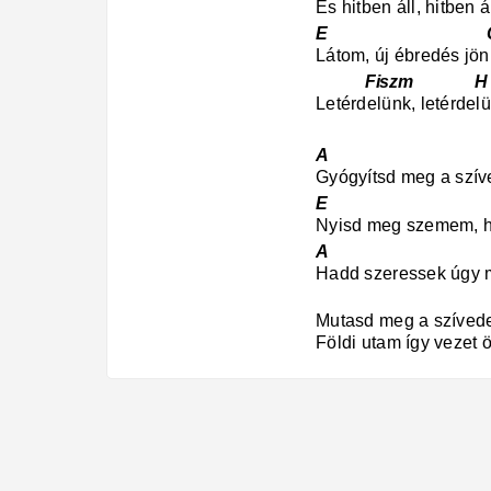
És hitben áll, hitben á
E Ci
Látom, új ébredés jön
Fiszm H
Letérdelünk, letérde
A 
Gyógyítsd meg a szí
E Ci
Nyisd meg szemem, h
A H 
Hadd szeressek úgy 
Mutasd meg a szívede
Földi utam így vezet ö