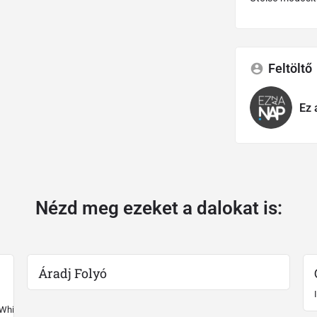
Feltöltő
Ez 
Nézd meg ezeket a dalokat is:
Áradj Folyó
 White