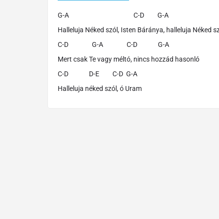
G-A C-D G-A D-
Halleluja Néked szól, Isten Báránya, halleluja Néked s
C-D G-A C-D G-A
Mert csak Te vagy méltó, nincs hozzád hasonló
C-D D-E C-D G-A
Halleluja néked szól, ó Uram