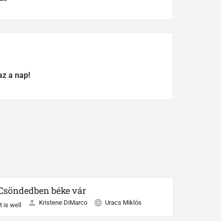
az a nap!
Csöndedben béke vár
Kristene DiMarco
Uracs Miklós
It is well