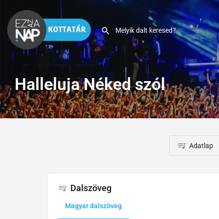
Halleluja Néked szól
Adatlap
Dalszöveg
Magyar dalszöveg