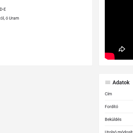
E
zól, ó Uram
Adatok
Cím
Fordító
Beküldés
Utolsó módosít