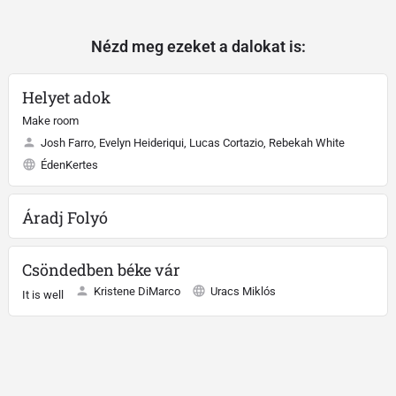
Nézd meg ezeket a dalokat is:
Helyet adok
Make room
Josh Farro, Evelyn Heideriqui, Lucas Cortazio, Rebekah White
ÉdenKertes
Áradj Folyó
Csöndedben béke vár
Kristene DiMarco
Uracs Miklós
It is well