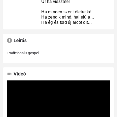
Úr ha visszatér
Ha minden szent életre kél…
Ha zengik mind, hallelúja…
Ha ég és föld új arcot ölt…
Leírás
Tradicionális gospel
Videó