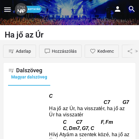
Ha jő az Úr
Adatlap
Hozzászólás
Kedvenc
M
Dalszöveg
Magyar dalszöveg
C
C7 G7
Ha jő az Úr, ha visszatér, ha jő az
Úr ha visszatér
C C7 F, Fm
C, Dm7, G7, C
Hívj Atyám a szentek közé, ha jő az