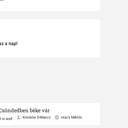
az a nap!
Csöndedben béke vár
Kristene DiMarco
Uracs Miklós
It is well