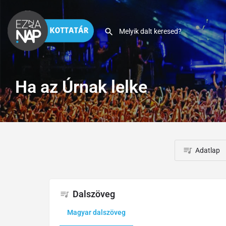
Ha az Úrnak lelke
Adatlap
Dalszöveg
Magyar dalszöveg