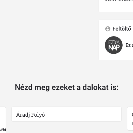
Feltöltő
Ez 
Nézd meg ezeket a dalokat is:
Áradj Folyó
 White