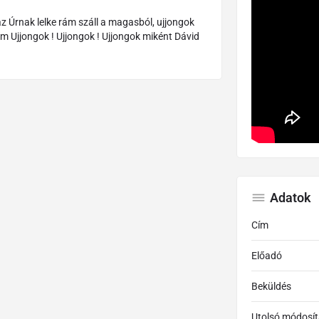
 rám száll a magasból, ujjongok
 Ujjongok ! Ujjongok miként Dávid
Adatok
Cím
Előadó
Beküldés
Utolsó módosít