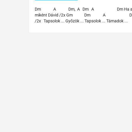
Dm A Dm, A Dm A Dm Ha az Úrnak lelke
miként Dávid /2x Gm Dm A Dm Ujjongok !
/2x Tapsolok ... Győzök ... Tapsolok ... Támadok ...