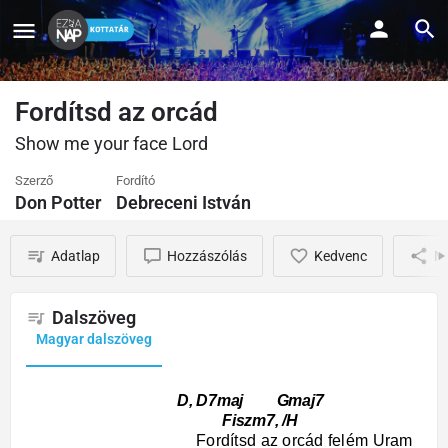
Fordítsd az orcád
Show me your face Lord
Szerző
Fordító
Don Potter
Debreceni István
Adatlap
Hozzászólás
Kedvenc
M
Dalszöveg
Magyar dalszöveg
D, D7maj Gmaj7
Fiszm7, /H
Fordítsd az orcád felém Uram