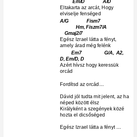
Em/D A/D
Eltakarta az arcát, Hogy
elviselje fenséged
A/G Fism7
Hm, Fiszm7/A
Gmaj2/7
Egész Izrael látta a fényt,
amely árad még felénk
Em7 G/A, A2,
D, Em/D, D
Azért hívsz hogy keressük
orcád
Fordítsd az orcád…
Dávid jól tudta mit jelent, az ha
néped között élsz
Királyként a szegények közé
hozta el dicsőséged
Egész Izrael látta a fényt …