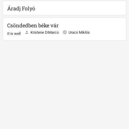
Áradj Folyó
Csöndedben béke vár
Kristene DiMarco
Uracs Miklós
It is well