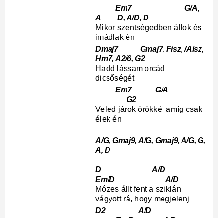
Em7 G/A,
A D, A/D, D
Mikor szentségedben állok és
imádlak én
Dmaj7 Gmaj7, Fisz, /Aisz,
Hm7, A2/6, G2
Hadd lássam orcád
dicsőségét
Em7 G/A
G2
Veled járok örökké, amíg csak
élek én
A/G, Gmaj9, A/G, Gmaj9, A/G, G,
A, D
D A/D
Em/D A/D
Mózes állt fent a sziklán,
vágyott rá, hogy megjelenj
D2 A/D