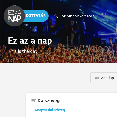
Ez az a nap
This is the day
Adatlap
Dalszöveg
Magyar dalszöveg