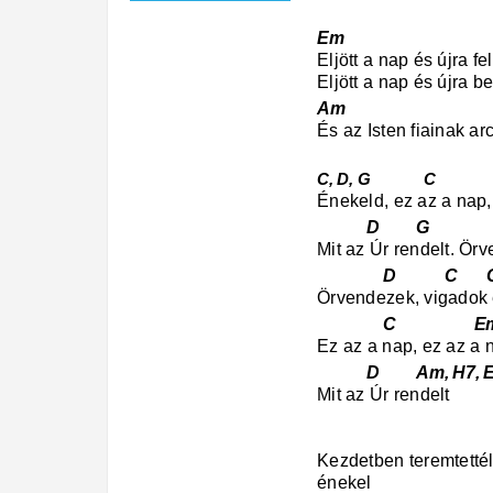
Em Dsu
Eljött a nap és újra f
Eljött a nap és újra b
Am
És az Isten fiainak a
C, D, G 
Énekeld, ez az a nap,
D G 
Mit az Úr rendelt. Ör
D C 
Örvendezek, vigadok
C Em 
Ez az a nap, ez az a 
D Am, H7, Em
Mit az Úr rendelt
Kezdetben teremtetté
énekel