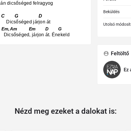
rcán dicsőséged felragyog
Beküldés
m, C G D
, Dicsőséged járjon át
Utolsó módosít
m, Am Em D G
, Dicsőséged, járjon át. Énekeld
Feltöltő
Ez 
Nézd meg ezeket a dalokat is: