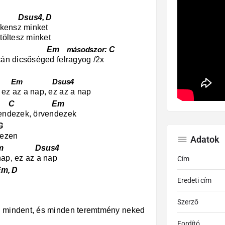
s4, D
elkensz minket
etöltesz minket
 Em
C
másodszor:
rcán dicsőséged felragyog /2x
C Em Dsus4
 ez az a nap, ez az a nap
C Em
vendezek, örvendezek
G
 ezen
Adatok
Dsus4
nap, ez az a nap
Cím
, D
Eredeti cím
Szerző
l mindent, és minden teremtmény neked
Fordító