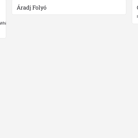
Áradj Folyó
 White