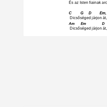
És az Isten fiainak a
C G D E
Dicsőséged járjon át
Am Em D E
Dicsőséged járjon át