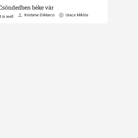
Csöndedben béke vár
Kristene DiMarco
Uracs Miklós
It is well