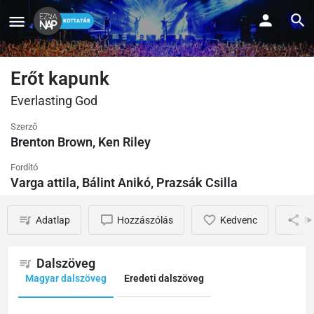
Erőt kapunk
Everlasting God
Szerző
Brenton Brown, Ken Riley
Fordító
Varga attila, Bálint Anikó, Prazsák Csilla
Adatlap
Hozzászólás
Kedvenc
M
Dalszöveg
Magyar dalszöveg
Eredeti dalszöveg