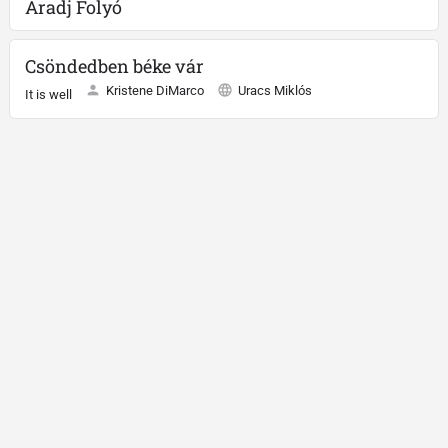
Áradj Folyó
Csöndedben béke vár
Kristene DiMarco
Uracs Miklós
It is well