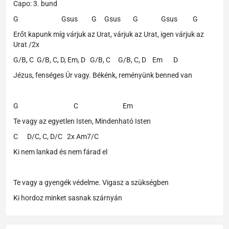
Capo: 3. bund
G Gsus G Gsus G Gsus G
Erőt kapunk míg várjuk az Urat, várjuk az Urat, igen várjuk az
Urat /2x
G/B, C G/B, C, D, Em, D G/B, C G/B, C, D Em D
Jézus, fenséges Úr vagy. Békénk, reményünk benned van
G C Em
Te vagy az egyetlen Isten, Mindenható Isten
C D/C, C, D/C 2x Am7/C
Ki nem lankad és nem fárad el
Te vagy a gyengék védelme. Vigasz a szükségben
Ki hordoz minket sasnak szárnyán