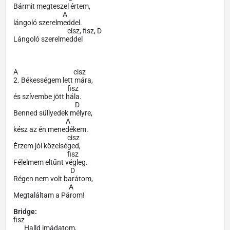
Bármit megteszel értem,
A
lángoló szerelmeddel.
cisz, fisz, D
Lángoló szerelmeddel
A cisz
2. Békességem lett mára,
fisz
és szívembe jött hála.
D
Benned süllyedek mélyre,
A
kész az én menedékem.
cisz
Érzem jól közelséged,
fisz
Félelmem eltűnt végleg.
D
Régen nem volt barátom,
A
Megtaláltam a Párom!
Bridge:
fisz
Halld imádatom,