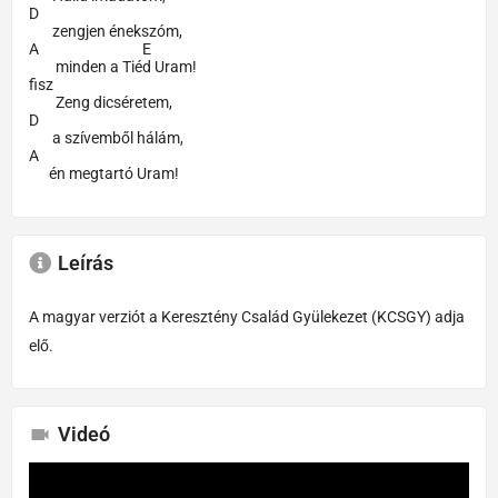
D
zengjen énekszóm,
A E
minden a Tiéd Uram!
fisz
Zeng dicséretem,
D
a szívemből hálám,
A
én megtartó Uram!
Leírás
A magyar verziót a Keresztény Család Gyülekezet (KCSGY) adja
elő.
Videó