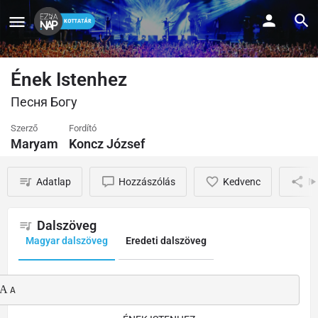
Ének Istenhez
Песня Богу
Szerző
Fordító
Maryam
Koncz József
Adatlap
Hozzászólás
Kedvenc
M
Dalszöveg
Magyar dalszöveg
Eredeti dalszöveg
A 
A 