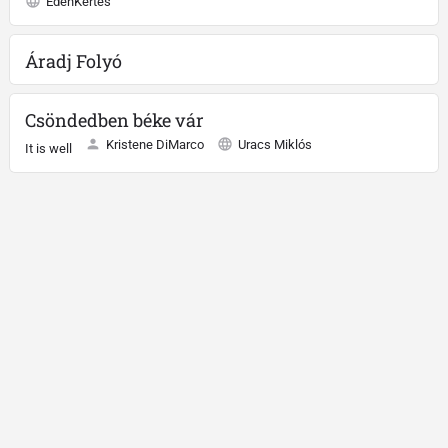
ÉdenKertes
Áradj Folyó
Csöndedben béke vár
Kristene DiMarco
Uracs Miklós
It is well