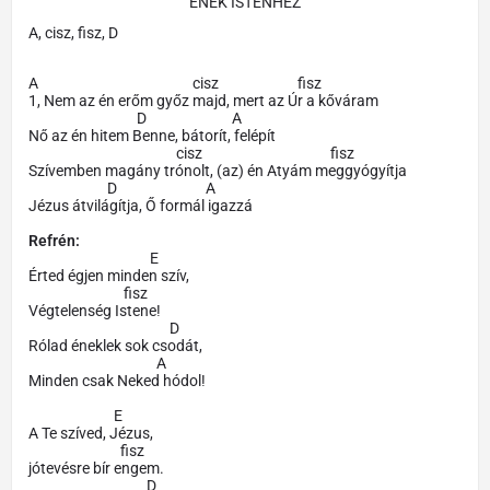
ÉNEK ISTENHEZ
A, cisz, fisz, D
A cisz fisz
1, Nem az én erőm győz majd, mert az Úr a kőváram
D A
Nő az én hitem Benne, bátorít, felépít
cisz fisz
Szívemben magány trónolt, (az) én Atyám meggyógyítja
D A
Jézus átvilágítja, Ő formál igazzá
Refrén:
E
Érted égjen minden szív,
fisz
Végtelenség Istene!
D
Rólad éneklek sok csodát,
A
Minden csak Neked hódol!
E
A Te szíved, Jézus,
fisz
jótevésre bír engem.
D