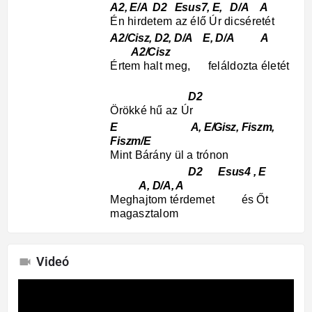
A2, E/A D2 Esus7, E, D/A A
Én hirdetem az élő Úr dicséretét
A2/Cisz, D2, D/A E, D/A A
A2/Cisz
Értem halt meg, feláldozta életét
D2
Örökké hű az Úr
E A, E/Gisz, Fiszm,
Fiszm/E
Mint Bárány ül a trónon
D2 Esus4 , E
A, D/A, A
Meghajtom térdemet és Őt
magasztalom
Videó