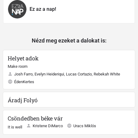
Ez az a nap!
Nézd meg ezeket a dalokat is:
Helyet adok
Make room
Josh Farro, Evelyn Heideriqui, Lucas Cortazio, Rebekah White
ÉdenKertes
Áradj Folyó
Csöndedben béke vár
Kristene DiMarco
Uracs Miklós
It is well