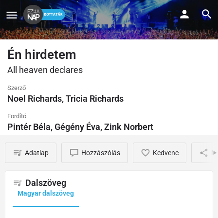
Én hirdetem
All heaven declares
Szerző
Noel Richards, Tricia Richards
Fordító
Pintér Béla, Gégény Éva, Zink Norbert
Adatlap
Hozzászólás
Kedvenc
M
Dalszöveg
Magyar dalszöveg