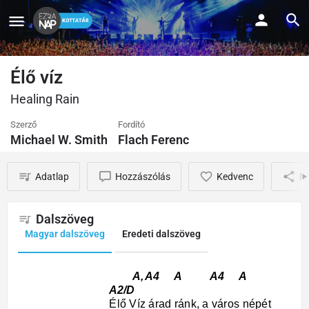
Élő víz
Healing Rain
Szerző
Fordító
Michael W. Smith
Flach Ferenc
Adatlap
Hozzászólás
Kedvenc
M
Dalszöveg
Magyar dalszöveg
Eredeti dalszöveg
A, A4 A A4 A
A2/D
Élő Víz árad ránk, a város népét