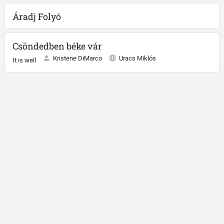
Áradj Folyó
Csöndedben béke vár
Kristene DiMarco
Uracs Miklós
It is well