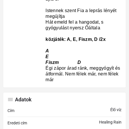
Istennek szent Fia a leprás lényét
megújítja
Hát emeld fel a hangodat, s
gyógyulást nyersz Őáltala
közjáték: A, E, Fiszm, D /2x
A
E
Fiszm D
Égi zápor árad ránk, meggyógyít és
átformál. Nem félek már, nem félek
már
Adatok
Élő víz
Cím
Healing Rain
Eredeti cím