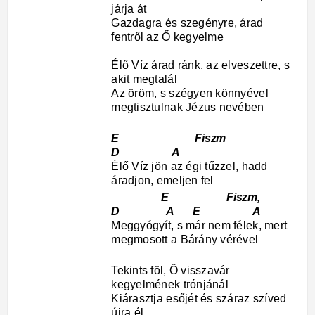
járja át
Gazdagra és szegényre, árad
fentről az Ő kegyelme
Élő Víz árad ránk, az elveszettre, s
akit megtalál
Az öröm, s szégyen könnyével
megtisztulnak Jézus nevében
E Fiszm
D A
Élő Víz jön az égi tűzzel, hadd
áradjon, emeljen fel
E Fiszm,
D A E A
Meggyógyít, s már nem félek, mert
megmosott a Bárány vérével
Tekints föl, Ő visszavár
kegyelmének trónjánál
Kiárasztja esőjét és száraz szíved
újra él