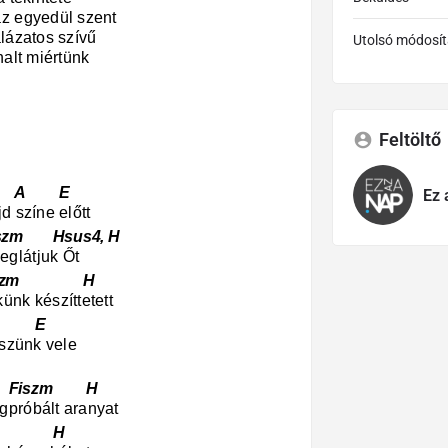
az egyedül szent
alázatos szívű
Utolsó módosít
halt miértünk
Feltöltő
 A E
Ez 
d színe előtt
 Hsus4, H
glátjuk Őt
szm H
ünk készíttetett
 E
eszünk vele
zm H
gpróbált aranyat
 H