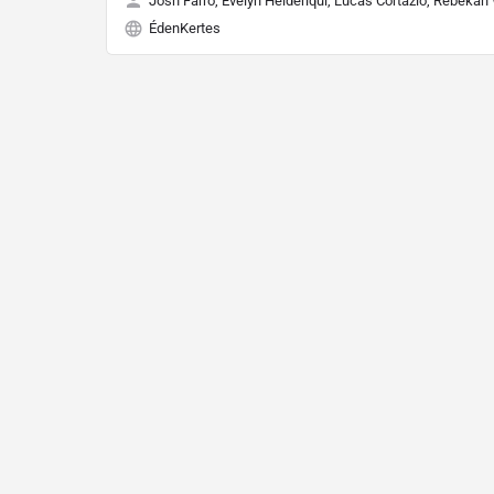
Josh Farro, Evelyn Heideriqui, Lucas Cortazio, Rebekah
ÉdenKertes