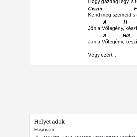
Hogy gazdag légy, s f
Ciszm Fisz
Kend meg szemeid s 
A H 
Jön a Vőlegény, kész
A H/A G6
Jön a Vőlegény, kész
Végy ezért...
Helyet adok
Make room