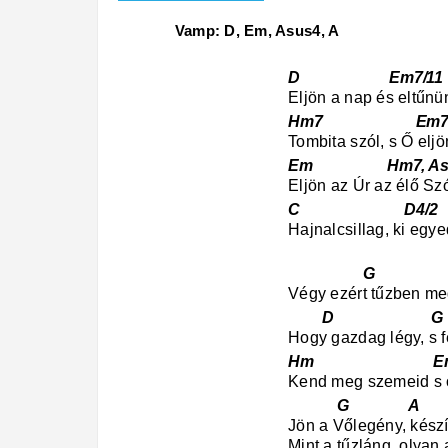
Vamp: D, Em, Asus4, A
D Em7/1
Eljön a nap és eltűnün
Hm7 Em7 As
Tombita szól, s Ő elj
Em Hm7, Asus
Eljön az Úr az élő Sz
C D4/2
Hajnalcsillag, ki egy
G E
Végy ezért tűzben me
D G
Hogy gazdag légy, s f
Hm Em A
Kend meg szemeid s 
G A D, Em
Jön a Vőlegény, kész
Mint a tűzláng, olyan 