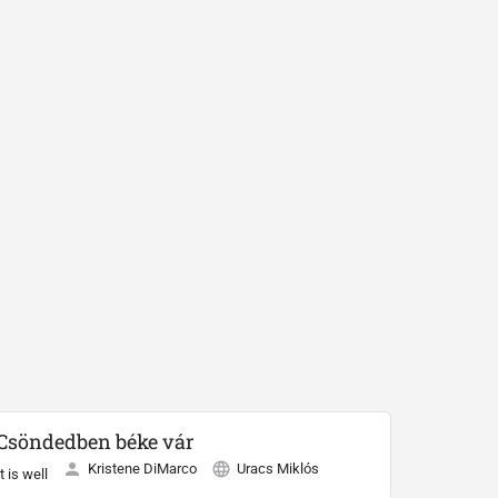
Csöndedben béke vár
Kristene DiMarco
Uracs Miklós
It is well