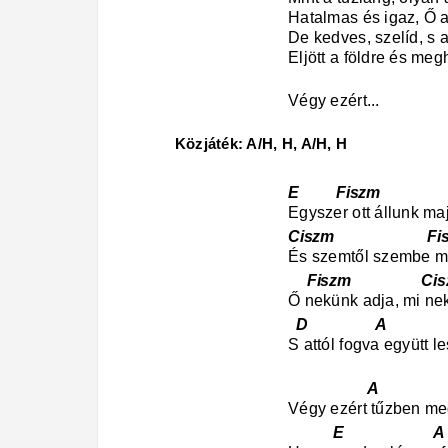
Hatalmas és igaz, Ő 
De kedves, szelíd, s 
Eljött a földre és meg
Végy ezért...
Közjáték: A/H, H, A/H, H
E Fiszm
Egyszer ott állunk maj
Ciszm Fiszm
És szemtől szembe me
Fiszm Ci
Ő nekünk adja, mi nek
D A
S attól fogva együtt l
A Fis
Végy ezért tűzben me
E A