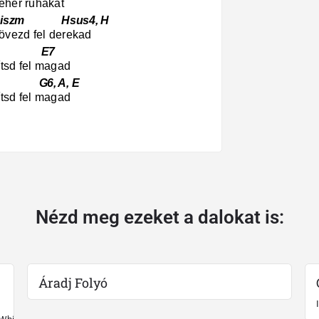
ehér ruhákat
m Hsus4, H
övezd fel derekad
E7
ítsd fel magad
, A, E
ítsd fel magad
Nézd meg ezeket a dalokat is:
Áradj Folyó