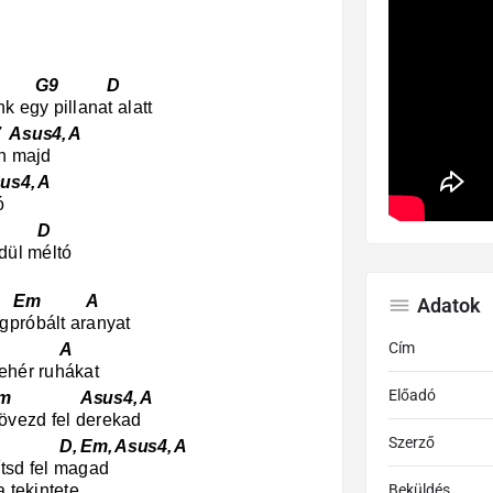
1 G9 D
k egy pillanat alatt
us4, A
ön majd
4, A
ó
 D
edül méltó
m A
Adatok
gpróbált aranyat
Cím
 A
ehér ruhákat
Előadó
sus4, A
övezd fel derekad
Szerző
, Asus4, A
ítsd fel magad
a tekintete
Beküldés