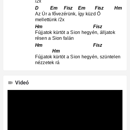
/2x
D Em Fisz Em Fisz Hm
Az Úr a fővezérünk, így küzd Ő
mellettünk /2x
Hm Fisz
Fújjatok kürtöt a Sion hegyén, álljatok
résen a Sion falán
Hm Fisz
Hm
Fújjatok kürtöt a Sion hegyén, szüntelen
nézzetek rá
Videó