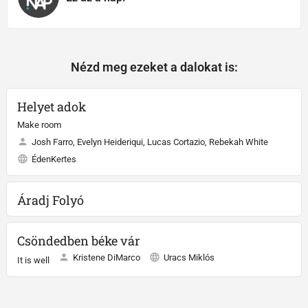
Nézd meg ezeket a dalokat is:
Helyet adok
Make room
Josh Farro, Evelyn Heideriqui, Lucas Cortazio, Rebekah White
ÉdenKertes
Áradj Folyó
Csöndedben béke vár
Kristene DiMarco
Uracs Miklós
It is well