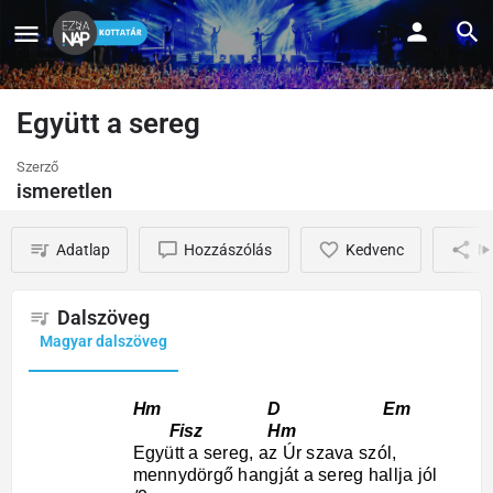
Együtt a sereg
Szerző
ismeretlen
Adatlap
Hozzászólás
Kedvenc
M
Dalszöveg
Magyar dalszöveg
Hm D Em
Fisz Hm
Együtt a sereg, az Úr szava szól,
mennydörgő hangját a sereg hallja jól