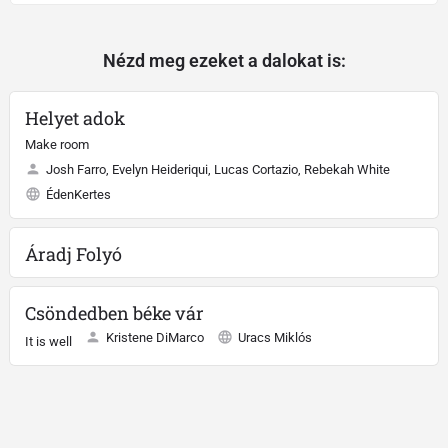
Nézd meg ezeket a dalokat is:
Helyet adok
Make room
Josh Farro, Evelyn Heideriqui, Lucas Cortazio, Rebekah White
ÉdenKertes
Áradj Folyó
Csöndedben béke vár
Kristene DiMarco
Uracs Miklós
It is well