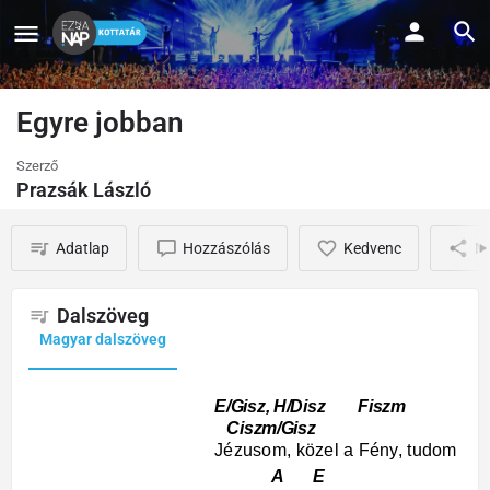
Egyre jobban
Szerző
Prazsák László
Adatlap
Hozzászólás
Kedvenc
M
Dalszöveg
Magyar dalszöveg
E/Gisz, H/Disz Fiszm
Ciszm/Gisz
Jézusom, közel a Fény, tudom
A E