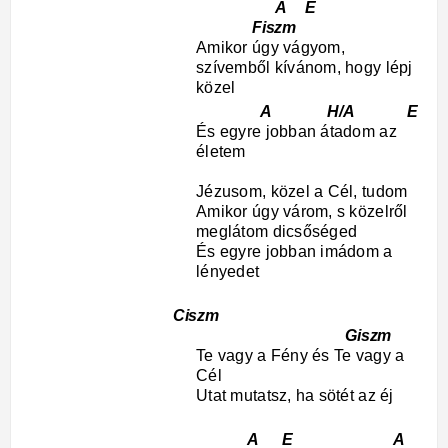
A E
Fiszm
Amikor úgy vágyom,
szívemből kívánom, hogy lépj
közel
A H/A E
És egyre jobban átadom az
életem
Jézusom, közel a Cél, tudom
Amikor úgy várom, s közelről
meglátom dicsőséged
És egyre jobban imádom a
lényedet
Ciszm
Giszm
Te vagy a Fény és Te vagy a
Cél
Utat mutatsz, ha sötét az éj
A E A