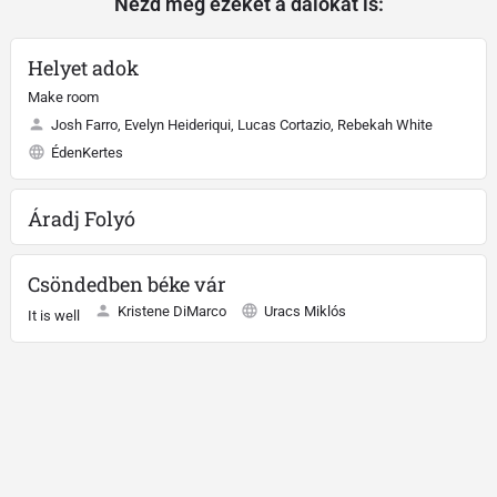
Nézd meg ezeket a dalokat is:
Helyet adok
Make room
Josh Farro, Evelyn Heideriqui, Lucas Cortazio, Rebekah White
ÉdenKertes
Áradj Folyó
Csöndedben béke vár
Kristene DiMarco
Uracs Miklós
It is well