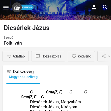
Dicsérlek Jézus
Szerző
Folk Iván
Adatlap
Hozzászólás
Kedvenc
M
Dalszöveg
Magyar dalszöveg
C Cmaj7, F, G C
Cmaj7, F G
Dicsérlek Jézus, Megváltóm
Dicsérlek Jézus, Királyom