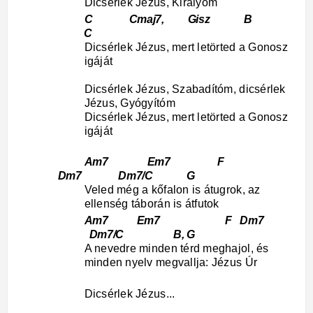
Dicsérlek Jézus, Királyom
C Cmaj7, Gisz B
C
Dicsérlek Jézus, mert letörted a Gonosz
igáját
Dicsérlek Jézus, Szabadítóm, dicsérlek
Jézus, Gyógyítóm
Dicsérlek Jézus, mert letörted a Gonosz
igáját
Am7 Em7 F
Dm7 Dm7/C G
Veled még a kőfalon is átugrok, az
ellenség táborán is átfutok
Am7 Em7 F Dm7
Dm7/C B, G
A nevedre minden térd meghajol, és
minden nyelv megvallja: Jézus Úr
Dicsérlek Jézus...