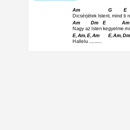
Am G E
Dicsérjétek Istent, mind t
Am Dm E 
Nagy az Isten kegyelme mi
E, Am, E, Am E, Am, Dm,
Hallelu ..........