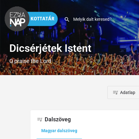
Dicsérjétek Istent
O praise the Lord
Adatlap
Dalszöveg
Magyar dalszöveg