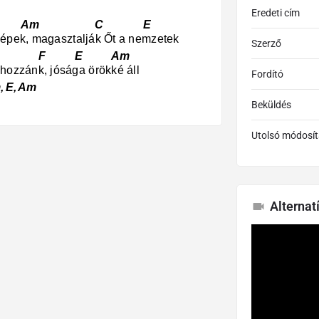
Eredeti cím
 Am C E
i népek, magasztalják Őt a nemzetek
Szerző
Am F E Am
hozzánk, jósága örökké áll
Fordító
 E, Am
Beküldés
Utolsó módosít
Alternat