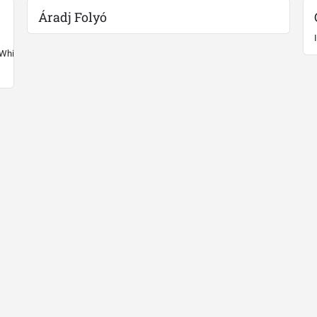
Áradj Folyó
 White