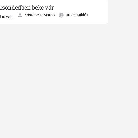
Csöndedben béke vár
Kristene DiMarco
Uracs Miklós
It is well