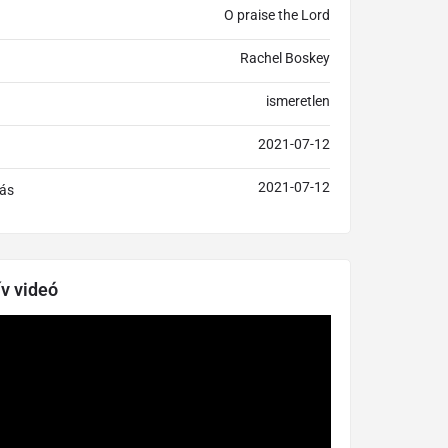
O praise the Lord
Rachel Boskey
ismeretlen
2021-07-12
2021-07-12
ás
ív videó