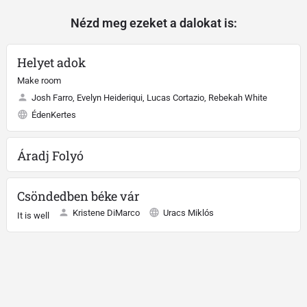
Nézd meg ezeket a dalokat is:
Helyet adok
Make room
Josh Farro, Evelyn Heideriqui, Lucas Cortazio, Rebekah White
ÉdenKertes
Áradj Folyó
Csöndedben béke vár
Kristene DiMarco
Uracs Miklós
It is well