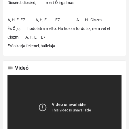
Dicsérd, dicsérd, mert Ő irgalmas
A, H, E, E7 A, H, E E7 A H Giszm
És Ő jó, hódolatra méltó. Ha hozzá fordulsz, nem vet el
Ciszm A, H, E E7
Erős karja felemel, hallelúja
Videó