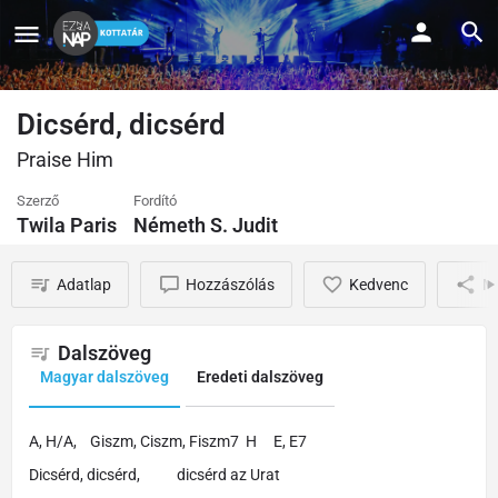
Dicsérd, dicsérd
Praise Him
Szerző
Fordító
Twila Paris
Németh S. Judit
Adatlap
Hozzászólás
Kedvenc
M
Dalszöveg
Magyar dalszöveg
Eredeti dalszöveg
A, H/A, Giszm, Ciszm, Fiszm7 H E, E7
Dicsérd, dicsérd, dicsérd az Urat