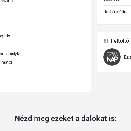
risztus
Utolsó módosít
fogadni
Feltöltő
enn a mélyben
Ez 
n mától
Nézd meg ezeket a dalokat is: