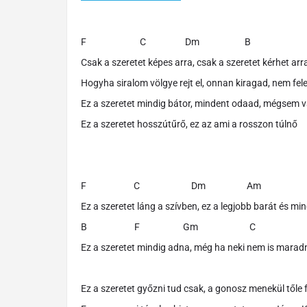
F C Dm B
Csak a szeretet képes arra, csak a szeretet kérhet arr
Hogyha siralom völgye rejt el, onnan kiragad, nem felej
Ez a szeretet mindig bátor, mindent odaad, mégsem 
Ez a szeretet hosszútűrő, ez az ami a rosszon túlnő
F C Dm Am
Ez a szeretet láng a szívben, ez a legjobb barát és mi
B F Gm C
Ez a szeretet mindig adna, még ha neki nem is marad
Ez a szeretet győzni tud csak, a gonosz menekül tőle 