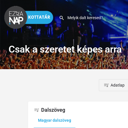
Csak a szeretet képes arra
Adatlap
Dalszöveg
Magyar dalszöveg