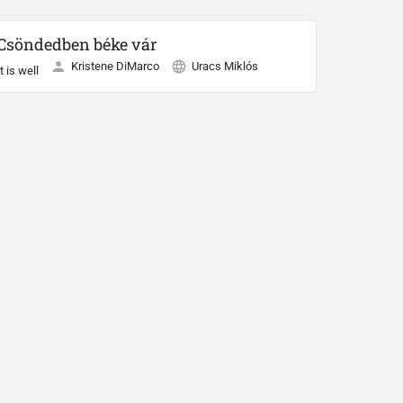
Csöndedben béke vár
Kristene DiMarco
Uracs Miklós
It is well