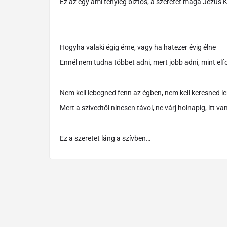
Ez az egy ami tényleg biztos, a szeretet maga Jézus K
Hogyha valaki égig érne, vagy ha hatezer évig élne
Ennél nem tudna többet adni, mert jobb adni, mint el
Nem kell lebegned fenn az égben, nem kell keresned l
Mert a szívedtől nincsen távol, ne várj holnapig, itt va
Ez a szeretet láng a szívben…