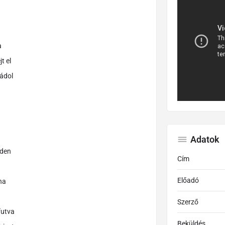
a
t el
vádol
Adatok
nden
Cím
Előadó
na
Szerző
futva
Beküldés