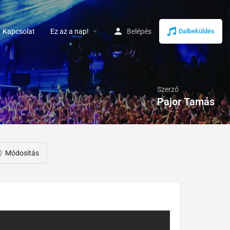
arrow_drop_down
Kapcsolat
Ez az a nap!
Belépés
Dalbeküldés
Szerző
Pajor Tamás
Módosítás