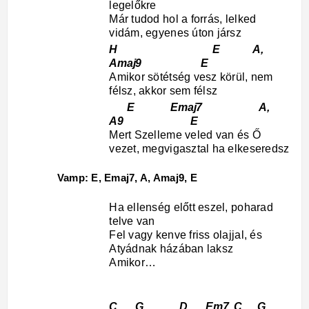
legelőkre
Már tudod hol a forrás, lelked
vidám, egyenes úton jársz
H E A,
Amaj9 E
Amikor sötétség vesz körül, nem
félsz, akkor sem félsz
E Emaj7 A,
A9 E
Mert Szelleme veled van és Ő
vezet, megvigasztal ha elkeseredsz
Vamp: E, Emaj7, A, Amaj9, E
Ha ellenség előtt eszel, poharad
telve van
Fel vagy kenve friss olajjal, és
Atyádnak házában laksz
Amikor…
C G D Em7, C G