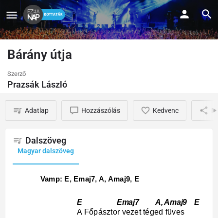
Bárány útja
Szerző
Prazsák László
Adatlap
Hozzászólás
Kedvenc
M
Dalszöveg
Magyar dalszöveg
Vamp: E, Emaj7, A, Amaj9, E
E Emaj7 A, Amaj9 E
A Főpásztor vezet téged füves