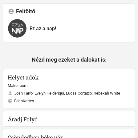
Feltöltő
Ez az a nap!
Nézd meg ezeket a dalokat is:
Helyet adok
Make room
Josh Farro, Evelyn Heideriqui, Lucas Cortazio, Rebekah White
ÉdenKertes
Áradj Folyó
Csöndedben béke vár