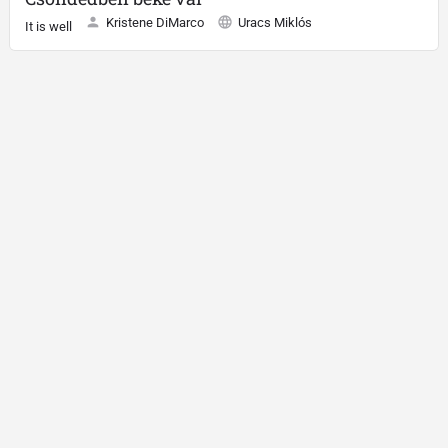
Kristene DiMarco
Uracs Miklós
It is well