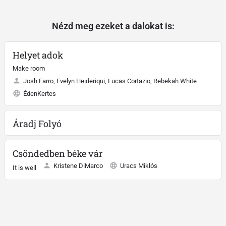
Nézd meg ezeket a dalokat is:
Helyet adok
Make room
Josh Farro, Evelyn Heideriqui, Lucas Cortazio, Rebekah White
ÉdenKertes
Áradj Folyó
Csöndedben béke vár
Kristene DiMarco
Uracs Miklós
It is well