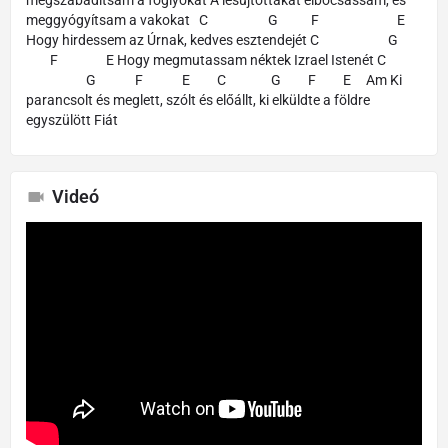
meggyógyítsam a vakokat C G F E
Hogy hirdessem az Úrnak, kedves esztendejét C G
F E Hogy megmutassam néktek Izrael Istenét C
G F E C G F E Am Ki
parancsolt és meglett, szólt és előállt, ki elküldte a földre
egyszülött Fiát
Videó