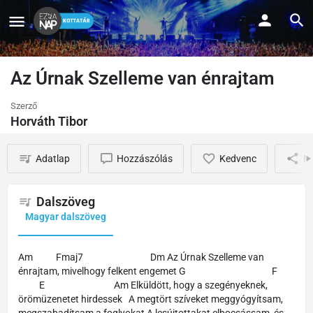
Az Úrnak Szelleme van énrajtam
Szerző
Horváth Tibor
Adatlap
Hozzászólás
Kedvenc
M
Dalszöveg
Magyar dalszöveg
Am Fmaj7 Dm Az Úrnak Szelleme van
énrajtam, mivelhogy felkent engemet G F
E Am Elküldött, hogy a szegényeknek,
örömüzenetet hirdessek A megtört szíveket meggyógyítsam,
megszabadítsam a foglyokat A lesújtottakat elbocsássam, és